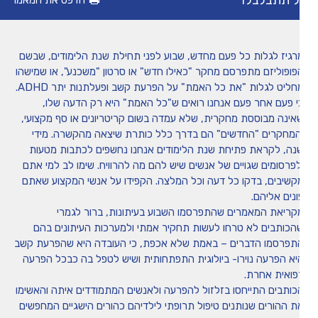
 תתבלבלו
הדפס את המאמר
מיומנה של איריס שני
רגיז לגלות כל פעם מחדש, שבוע לפני תחילת שנת הלימודים, שבשם
טיפים
פופוליזם מתפרסם מחקר "כאילו חדש" או סרטון "משכנע", או שמישהו
חליט לגלות "את כל האמת" על הפרעת קשב ופעלתנות יתר ADHD.
י פעם אחר פעם אנחנו רואים ש"כל האמת" היא רק הדעה שלו,
משחקים ופעילויות
אינה מבוססת מחקרית, שלא עמדה בשום קריטריונים או סף מקצועי,
המחקרים "החדשים" הם בדרך כלל כותרת שיצאה מהקשרה. מידי
נה, לקראת פתיחת שנת הלימודים אנחנו נחשפים לכתבות מטעות
הכה את המומחה
לפרסומים שגויים של אנשים שיש להם מה להרוויח. שימו לב למי אתם
קשיבים, בדקו כל דעה וכל המלצה. הקפידו על אנשי המקצוע שאתם
ונים אליהם.
קריאת המאמרים שהתפרסמו השבוע בעיתונות, ברור לגמרי
הכותבים לא טרחו לעשות תחקיר אמתי ולמערכות העיתונים בהם
תפרסמו הדברים – באמת שלא אכפת, כי העובדה היא שהפרעת קשב
יא הפרעה נוירו- ביולוגית התפתחותית ושיש לטפל בה כבכל הפרעה
פואית אחרת.
כותבים התייחסו בזלזול להפרעה ולאנשים המתמודדים איתה והאשימו
ת ההורים שנותנים טיפול תרופתי לילדיהם כהורים הישגיים המחפשים