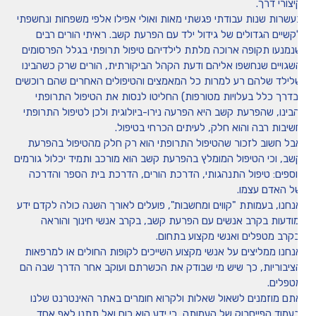
צורי דרך.
עשרות שנות עבודתי פגשתי מאות ואולי אפילו אלפי משפחות ונחשפתי
קשיים הגדולים של גידול ילד עם הפרעת קשב. ראיתי הורים רבים
נמנעו תקופה ארוכה מלתת לילדיהם טיפול תרופתי בגלל הפרסומים
שגויים שנחשפו אליהם ודעת הקהל הביקורתית, הורים שרק כשהבינו
לילד שלהם רע למרות כל המאמצים והטיפולים האחרים שהם רוכשים
בדרך כלל בעלויות מטורפות) החליטו לנסות את הטיפול התרופתי
הבינו, שהפרעת קשב היא הפרעה נירו-ביולוגית ולכן לטיפול התרופתי
שיבות רבה והוא חלק, לעיתים הכרחי בטיפול.
בל חשוב לזכור שהטיפול התרופתי הוא רק חלק מהטיפול בהפרעת
שב, וכי הטיפול המומלץ בהפרעת קשב הוא מורכב ותמיד יכלול גורמים
וספים: טיפול התנהגותי, הדרכת הורים, הדרכת בית הספר והדרכה
ל האדם עצמו.
נחנו, בעמותת "קווים ומחשבות", פועלים לאורך השנה כולה לקדם ידע
מודעות בקרב אנשים עם הפרעת קשב, בקרב אנשי חינוך והוראה
בקרב מטפלים ואנשי מקצוע בתחום.
נחנו ממליצים על אנשי מקצוע השייכים לקופות החולים או למרפאות
ציבוריות, כך שיש מי שבודק את הכשרתם ועוקב אחר הדרך שבה הם
טפלים.
תם מוזמנים לשאול שאלות ולקרוא חומרים באתר האינטרנט שלנו
בעמוד הפייסבוק של העמותה, כי ידע הוא כוח ואל תתנו לאף אחד