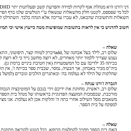
דני ז'ורנו היא מנהלת אגף לקויות למידה והפרעת קשב ופעלתנות יתר ADHD (שפ"י), במשרד החינוך. היא אחראית על כל ההיבטים הקשורים להפרעת קשב במשרד החינוך.
לכל מי שפספס, לקטנו חלק מהשאלות שנשאלו ע"י הגולשים שלנו בדף הפייס
השאלות והתשובות שהבאנו, לא עברו עריכה אלא הגהה בלבד. השתדלנו ל
חשוב להדגיש כי אין לראות בתשובות שמופיעות מטה כייעוץ אישי וכי תמי
שאלה –
שלום רב, לילד בעל אבחנה של ,addזיכר
נענש שצריך ללמוד יותר מאחרים, לא רוצה מחשב נייד כי לא רוצה ל
בכיתה 35 ילדים! עם כל המשמעויות (אין חטיבת ביניים ברמת גן).
ביה"ס מכיר באבחון, אך הבעיה, נמסר, שבבית ספר בכיתה ז', אין ה
שהלקות של הילד לא נעלמה בה׳ ובאתגרים הולכים וגוברים (למשל נוס
הגברת ז'ורנו ענתה –
שלום רב, ראשית, מחזקת את ידיכם וידי בנכם על המוטיבציה הגב
מורכבת, שבסמכות המועצה הפדגוגית בראשותו של מנהל בית הספר. ה
משאבים מסל השילוב אחרי כתה ה' והלקות אכן לא נעלמת. אני מציע
למפקח על בית הספר.
שאלה –
האם בית הספר מחויב להמלצות הרופא, בכל הנוגע להוראה מתקנת ולקב