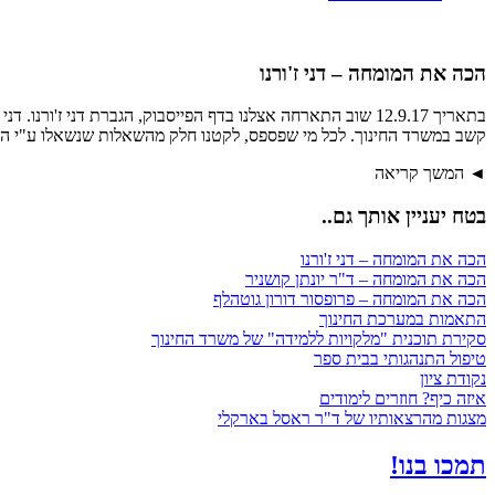
הכה את המומחה – דני ז'ורנו
קשב במשרד החינוך. לכל מי שפספס, לקטנו חלק מהשאלות שנשאלו ע"י הגו
◄ המשך קריאה
בטח יעניין אותך גם..
הכה את המומחה – דני ז'ורנו
הכה את המומחה – ד"ר יונתן קושניר
הכה את המומחה – פרופסור דורון גוטהלף
התאמות במערכת החינוך
סקירת תוכנית "מלקויות ללמידה" של משרד החינוך
טיפול התנהגותי בבית ספר
נקודת ציון
איזה כיף? חוזרים לימודים
מצגות מהרצאותיו של ד"ר ראסל בארקלי
תמכו בנו!