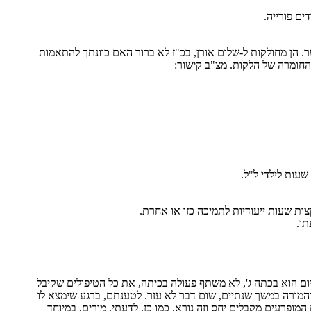
ים פורייה.
. הן מחולקות ל-שלום אורן, בכ"ז לא ברור האם כוונתך להתאמות
עות לילדי ל"ל.
ות שעות ייעודיות לתמיכה כזו או אחרת.
ו.
יום הוא בכתה ג', לא משתף פעולה בכיתה, את כל הטיפולים שקיבל
ת והמורה במשך שנתיים, שום דבר לא עזר. לטענתם, ברגע שימצא לו
? לצערי, רק הילדים המופרעים מקבלים יחס וזה נורא. כמו כן, לדעתי, מורים, במיוחד