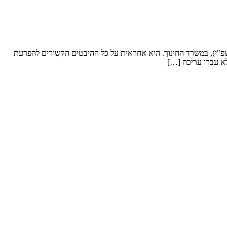
12.9.17 שוב התארחה אצלנו בדף הפייסבוק, הגברת דני ז'ורנו. דני ז'ורנו היא מנהלת אגף לקויות למידה והפרעת קשב ופעלתנות יתר ADHD (שפ"י), במשרד החינוך. היא אחראית על כל ההיבטים הקשורים להפרעת
לא עברו עריכה […]