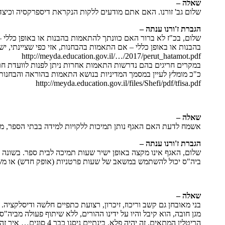
שאלה –
שלום גב' זורנו. האם אתם מודעים ללקות הנקראת דיספרקסיה וכיצד 
הגברת ז'ורנו ענתה –
שלום, בכ"ז לא ברור האם כוונתך להתאמות בהבנות או באופן כללי –
בהבנות או באופן כללי – אם התאמות בהבחנות, אזי כפי שציינתי, יש מספר התאמות אותן ניתן לאשר. ה
http://meyda.education.gov.il/…/2017/perut_hatamot.pdf
במקרים חריגים בהם נדרשות התאמות אחרות ניתן לפנות לוועדת חרי
כ"כ מומלץ לעיין במסמך המדיניות בנושא התאמות בהוראה והבחנות
http://meyda.education.gov.il/files/Shefi/pdf/tfisa.pdf
שאלה –
אשמח לדעת האם האגף נותן תמיכות ללקויות למידה בבתי הספר, מש
הגברת ז'ורנו ענתה –
שלום, האגף אינו מקצה באופן ישיר שעות תמיכה לבית ספר. בשונה 
ביה"ס יכול להשתמש במשאב של שעות פרטניות (אופק חדש) או משא
שאלה –
בני מאובחן גם קשב וריכוז, זיכרון, רצועת כתפיים חלשה ודיסלקצי
מגן חובה, הוא קיבל והיו על ידינו ההורים, ללא שיתוף פעולה מבי
הריטלין המתאים, זה י