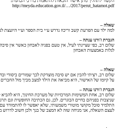
הקשור לתהליך מתן אישור הזכאות להתאמות בדרכי הבחנות:
http://meyda.education.gov.il/…/2017/perut_hatamot.pdf
שאלה –
למה ילד עם הפרעת קשב וריכוז נדרש ע״י בית הספר וע״י היועצת לע
הגברת ז'ורנו ענתה –
שלום רב, כפי שציינתי לעיל, אין טעם בפניה לאבחון כאשר אין סי
לגלות באמצעות האבחון
שאלה –
שלום רב, רציתי להבין אם יש סיבה מוצדקת לכך שמורים ביסודי וב
על קיומו של האישור, היא מביאה את הילד למצב מביך מול החברים 
הגברת ז'ורנו ענתה –
שלום רב, אחת המשימות המרכזיות של מערכת החינוך, היא להביא ל
שניצבות בפניהם בחיים הבוגרים. לכן, גם הכתיבה החופשית וגם תר
התלמיד סובל מקושי מוטורי משמעותי, שלא יאפשר לו להתמודד עם 
לעצם השאלה, אני מניחה שזה לא המצב של בנך ולכן חשוב לדרוש מ