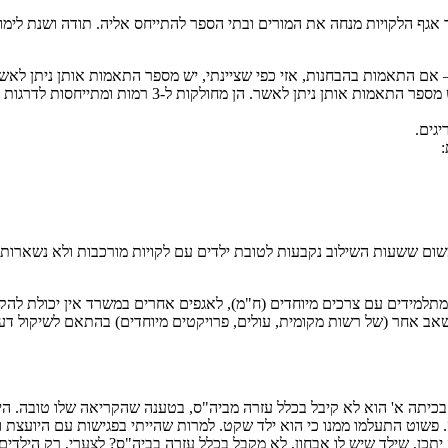
אגף הלקויות מנחה את המורים ובתי הספר להתייחס אליה. תודה ושנת לימוד
 אם התאמות בהבחנות, אזי כפי שציינתי, יש מספר התאמות אותן ניתן לאשר
ן מחולקות ל-3 רמות ומתייחסות לדרגות החומרה של הלקות. מצ"ב קישור:
גים.
:
ום ששעות השילוב נקבעות לטובת ילדים עם לקויות מורכבות ולא נשארות ש
מתלמידים עם צרכים מיוחדים (ח"מ), לאגפים אחרים במשרד אין יכולת להקצ
ב אחר (של רשות מקומית, עולים, פרויקטים מיוחדים) בהתאם לשיקול דעת
ה. בכיתה א' הוא לא קיבל בכלל עזרה מביה"ס, בטענה שהקריאה שלו טובה. ה
ה"ס. פשוט התעלמו ממנו כי הוא ילד שקט. למרות שהייתי בפגישות עם היועצ
היה פלא. בינתיים ניסנו כבר 4 סוגים… איך זה יתכן, שילד שיש לו אבחון, לא מקבל בכלל עזרה בביה"ס