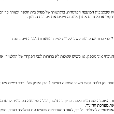
שבסמכות המועצה הפדגוגית, בראשותו של מנהל בית הספר. לצורך כך הם י
ידקטי או כל גורם אחר) אינם מחייבים את מערכת החינוך.
 ? הרי ברור שהפרעת קשב ולקויות למידה נשארות לכל החיים.. תודה.
נוכחי אינו מספק, או כשיש שאלות לא ברורות לגבי תפקודו של התלמיד, אות
ת זמן בלבד. האם משהו השתנה בנושא ? הבן הקטן שלי עובר בימים אלו א
המועצה הפדגוגית בלבד. בדיון בהחלטה, יכולה המועצה הפדגוגית להסתמך גם
את מערכת החינוך.
האוטונומיה להחליט על כך, לאור התערבויות שנעשו עם התלמיד בעבר, תפקוד