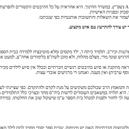
בוק ובפניות האישיות.
שמור את השאלות והתשובות אותנטיות כפי שנכתבו.
ד יש צורך להתייעץ עם איש מקצוע.
ון לטווח קצר, היפוטוני, התארגנות וכיו"ב. תלמיד כיתה ז', ילד מקסים ומלא מוטיבציה לל
הרגיש שונה מדי, מצלם מהלוח, ולא מוכן לשת"פ בלימודים אחה"צ, למעט אנגל
וראה מתקנת או סיוע בהיבטים רגשיים חברתיים ובכלל אין סיוע לילדים מכ
ף ערבית) ואין מענה. ואנחנו די מרגישים אובדי עצות.
והה והמאמץ הרב שכולכם משקיעים על מנת לקדם ולהתקדם. כפי שציינתי ל
יא תלויה במשאבים העומדים לרשות ביה"ס מחד ובצרכי כלל התלמידים מאיד
ה לך לחזור ולפנות למנהל בית הספר ע"מ שישקול שוב את החלטתו. במידה 
וצות חברתיות? האם יש מינימום, שבית ספר יסודי מחויב לתת לילד מאובחן 