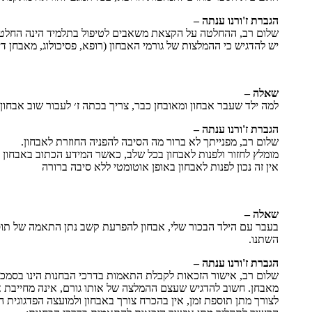
הגברת ז'ורנו ענתה –
שלום רב, ההחלטה על הקצאת משאבים לטיפול בתלמיד הינה החלטה 
יש להדגיש כי ההמלצות של גורמי האבחון (רופא, פסיכולוג, מאבחן ד
שאלה –
למה ילד שעבר אבחון ומאובחן כבר, צריך בכתה ז׳ לעבור שוב אבחון
הגברת ז'ורנו ענתה –
שלום רב, מפנייתך לא ברור מה הסיבה להפניה החוזרת לאבחון.
מומלץ לחזור ולפנות לאבחון בכל שלב, כאשר המידע הכתוב באבחון ה
אין זה נכון לפנות לאבחון באופן אוטומטי ללא סיבה ברורה
שאלה –
בעבר עם הילד הבכור שלי, אבחון להפרעת קשב נתן התאמה של תוספ
השתנו.
הגברת ז'ורנו ענתה –
שלום רב, אישור הזכאות לקבלת התאמות בדרכי הבחנות הינו בסמכות 
מאבחן. חשוב להדגיש שעצם ההמלצה של אותו גורם, אינה מחייבת 
לצורך מתן תוספת זמן, אין בהכרח צורך באבחון ולמועצה הפדגוגית 