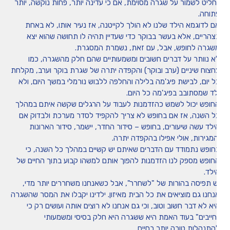
חליט לשמור על שגרה מסוימת, אם כי עדינה יותר, פחות נוקשה, יותר
תוחה.
ם לדוגמא הילד שלנו לא הולך לקייטנה, אז נעיר אותו, לא באחת
צהריים, אלא בעשר בבוקר כדי שעדיין תהיה לו תחושה שהוא יצא
שגרה לחופש, אבל, עם זאת, נשמרת המסגרת.
א נוותר על דברים חשובים ומשמעותיים שהם חלק מהשגרה, כמו
חצוח שיניים (ערב ובוקר) והקפדה יתרה של שגרת בוקר וערב, מקלחת
ל יום, לבישת פיג'מה בלילה והחלפה ללבוש נורמלי במשך היום, ולא
לד שמסתובב בפיג'מה כל היום.
חופש יכול לשמש כהזדמנות לעבוד על הרגלים שקשה איתם במהלך
ל השנה, אז אם בחופש לא צריך להקפיד לסדר מערכת ולבדוק אם
ילד עשה שיעורים, בחופש – סידור החדר, יישמר, סידור הארונות
המגירות, אולי אפילו בהקפדה יתרה.
חופש נתמודד עם הדברים שאיתם יש קשיים במהלך כל השנה, כי
חופש מספק לנו הזדמנות להפוך אותם למשהו קבוע בתוך החיים של
ילד.
ש תפיסה בהורות של "לשחרר", אבל כשאנחנו משחררים יותר מדי,
נחנו גם מוציאים את כל הבית מאיזון. ילדינו יקבלו את המסר שהשגרה
יא לא דבר חשוב וטוב, וכי גם אנחנו לא רוצים אותה ועושים רק כי
חייבים" בעוד האמת היא ששגרה היא חלק בסיסי ומשמעותי
התנהלות טובה יותר בחיים.