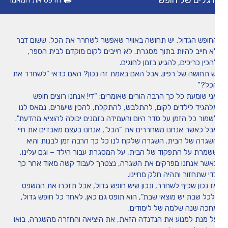
גלים של חופש
הדפס את המאמר
מיומנה של איריס שני
חופש הגדול. יש תחושה באוויר שאפשר לשחרר את הכל, ששום דבר
טיפים
א חייב להיות בתוך מסגרת. לא חייבים לקום מוקדם לבית הספר,
הכין כריכים, להגיע בזמן לחוגים.
ש תחושה של רפיון. אבל האם באמת זה נכון? האם כדאי "לשחרר את
משחקים ופעילויות
כל?"
ני שומעת כל כך הרבה הורים שאומרים: "די! אנחנו רוצים חופש
להגיד לילדים לקום, להתלבש, להתקלח, להכין שיעורים, נמאס לנו
הכה את המומחה
שמור כל הזמן על סדר היום והעמידה בזמנים יכולה להוציא מהדעת".
בל כאשר אנחנו משחררים את "הכל", אנחנו בעצם מאבדים את חיי
שגרה של הבית. השגרה שלקח לנו כל כך הרבה זמן לבנות והיא
שמרת על התפקוד של הבית, על המסגרת עבור הילד – וגם עלינו,
אשר אנחנו מפרקים את השגרה, נצטרך לעבוד קשה מאוד אחר כך
די שתחזור ותהיה חלק מחיינו.
ז נכון שכיף לשחרר, ונכון שיש חופש גדול, אבל תזכרו את המשפט
לכל שבת יש מוצאי שבת", הוא תופס גם כאן. לאחר כל חופש גדול,
חכה שנה שלמה של לימודים.
ל מנת למנוע את הנדנדה הזאת, את היציאה והחזרה מהשגרה, בואו