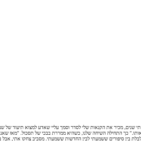
י שנים, מכיר את הקנאות שלי לסדר וסמך עליי שאדע למצוא תיעוד של שנ
תו." כך התחילה השיחה שלנו, כשהיא ממררת בבכי של תסכול. "מאז שאני זו
 מבלבלת בין סיפורים ששמעתי לבין החדשות ששמעתי. מסביב צחקו אתי, אבל 