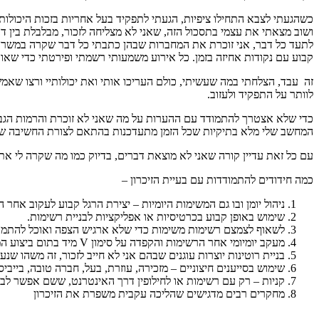
כשהגעתי לצבא התחילו ציפיות, הגעתי לתפקיד בעל אחריות בזכות היכולות 
ושוב מצאתי את עצמי בתסכול הזה, שאני לא מצליחה לזכור, מבלבלת בין ד
לתעד כל דבר, אני זוכרת את המחברות שבהן כתבתי כל דבר שקרה במשרד, כ
קבוע עם נקודות אחיזה בזמן. כל אירוע משמעותי רשמתי ופירטתי כדי שאוכ
זה עבד, הצלחתי במה שעשיתי, כולם העריכו אותי ואת יכולותיי ורצו שאמ
לוותר על התפקיד ולעזוב.
כדי שלא אצטרך להתמודד עם ההערות על מה שאני לא זוכרת והרמות הגבה ע
המחשב שלי מלא בתיקיות שכל הזמן מתעדכנות בהתאם לצורת החשיבה שלי. אנ
עם כל זאת עדיין קורה שאני לא מוצאת דברים, בדיוק כמו מה שקרה לי אתמו
כמה חידודים להתמודדות עם בעיית הזיכרון –
ניהול יומן ובו גם המשימות היומיות – יצירת הרגל קבוע לעקוב אחר הי
שימוש באופן קבוע בכרטיסיות או אפליקציות לבניית רשימות.
לשאוף לצמצם רשימות משימות כדי שלא ארגיש הצפה ואוכל להתמו
מעקב יומיומי אחר הרשימות והקפדה על סימון V מיד בתום ביצוע המשימה – נותן כח להמשיך ולהשתמש בכלי זה.
בניית רוטינות יוצרות עוגנים שבהם אני לא חייב לזכור, זה משהו ש
שימוש בסייענים חיצוניים – מזכירה, עוזרת, בעל, חברה טובה, בייב
קניות – רק עם רשימות או לחילופין דרך האינטרנט, ששם אפשר לבנו
מחקרים רבים מדגישים שהליכה עקבית משפרת את הזיכרון