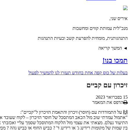
איריס שני,
מנכ"לית עמותת קווים ומחשבות
התנהגותנית, מומחית להפרעת קשב ובעיות התנהגות
◄ המשך קריאה
תמכו בנו!
בעלות של
כוס קפה אחת בחודש
תעזרו לנו להמשיך לפעול
זיכרון עם קביים
15 בפברואר 2023
הדפס את המאמר
🙌 על התמודדות עם (חוסר) זיכרון והתאמת הזיכרון ל"קביים":
"אתמול עמדתי שוב מול הכאב המתסכל של חוסר הזיכרון – לקוח שעובד את
התיעוד נעלם. מצאתי את עצמי מול הלקוח המתוסכל שסמך עליי ואכזבתי או
בין שמות של מקומות רידינג ג' או רידינג ד' ? כביש החוף או כביש גהה ?