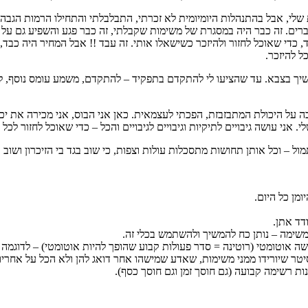
שלי, אבל בהתנהלות היומיומית לא זכרתי, התבלבלתי והתחילו הרמות הגבה 
ברים. זה כבר היה במסגרת של משימות שקבלתי, זה כבר פגע והשפיע גם על 
די שאוכל לחזור ולהיזכר כשישאלו אותי. זה עבד !! אבל המחיר היה כבד, 
ל להיזכר.
שיך בצבא. עד שהציעו לי להתקדם בתפקיד – להתקדם, משמע עומס נוסף, לזכ
ל היכולת המתבזבזת, הפכתי לעצמאית. כאן אני הבוס, אני מכירה את יכול
י עושה גיבויים לתיקיות וגיבויים לגיבויים והכל – כדי שאוכל לחזור לכל
ל – וכל אותן תחושות מתסכלות עולות וצפות, כי שוב בגד בי הזיכרון ושוב 
ומן כל היום.
דד אתן.
נעשה אוטומטי (רוטינה = סדר פעולות קבוע שהופך להיות אוטומטי) – לדוגמה
יסיטר שיורידו ממני משימות, שאדע שמישהו אחר דואג להן ולא הכל על אחריו
ת רשימה קבועה (גם חוסך זמן וגם חוסך כסף).