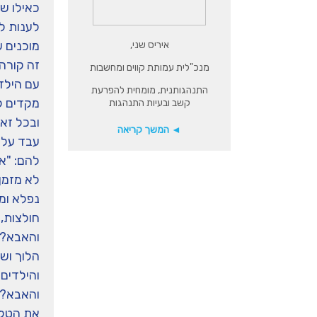
כאילו ש
לענות ל
מוכנים ע
איריס שני,
זה קורה
מנכ"לית עמותת קווים ומחשבות
עם הילד
התנהגותנית, מומחית להפרעת
מקדים לח
קשב ובעיות התנהגות
ובכל זאת
◄ המשך קריאה
עבד על ה
להם: "אב
לא מזמן 
נפלא ומש
חולצות,
והאבא? 
תמכו
הלוך ושו
והילדים?
והאבא? 
בנו!
את הטלפו