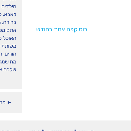
הילדים 
לאבא, לת
בעלות של
ברירה, ה
כוס קפה אחת בחודש
אתם מפר
תעזרו לנו להמשיך
האוכל כב
משותף ע
לפעול
הורים, ה
מה שמגי
שלכם אי
► מתג