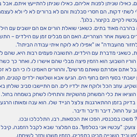
ם, כאילו שניתן לפנות אליהם, כאילו שניתן להתייעץ איתם, אב
י לשתי דקות, הם חסרי סבלנות והם לא ברורים לא לי ולא לעצמ
כשיו לקיים. בקיצור, בלגן".
 בהרבה מאוד בתים. כשאני שואלת הורים אם הם יושבים עם היל
ים בשעות אחר הצהריים, האם הם מבלים זמן עם הילדים – התשוב
זור מהעבודה" או "אפילו לא לוקח איתי עבודה הביתה".
, כשאני מדברת עם הילדים, התשובה פעמים רבות היא, שהם לא מ
וריו השבוע: הוא הזמין פיצה מבלי שהם אישרו לו, ואחר כך כשהם
ל אתם אמרתם שאתם מרשים", וההורים האמינו לו כי הם לא זכרו, 
ישבתי בסוף היום בחוף הים. הגיעו אבא ושלושה ילדים קטנים, ח
קיע, עוזב הכל ולוקח את ילדיו לים. הם התיישבו סביב שולחן ב
 הוציאו את כלי המשחק מהשקיות והתחילו לשחק בשמחה בחול.
בדיוק בזמן ההתארגנות צלצל הנייד שלו. הוא ענה ומאותו הרגע
ב על החול, דיבר ודיבר ודיבר.
 משכו במכנסיו, הפכו את הכסאות, רבו, התלכלכו ובכו.
צועק: "עכשיו אני בטלפון!". גם המלצר שבא לקבל הזמנה, קיב
ן וביד השנייה מביט בתפריט, הזמין משהו וחזר לשיחתו.