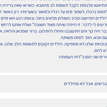
התיאשו מלנסות לקבל תשומת לב מהאבא. כשראו שאין ברירה הם ח
פוס ברגלו, לשפוך מים על רגליו ולמשוך בשערותיו. רק כאשר הג
ילדים התיישבו סביב השולחן מלאים בחול, ובאותו רגע הוא סיי
יעים לי לדבר. זו הייתה שיחה מאוד חשובה" ושלח אותם לרחוץ 
ר היה קר והם התעצבנו והחלו להתלונן. ברור שמכאן והלאה, אחר
ם אבא, הפך לסיוט משותף.
נוכחות שלנו לא מספיקה. הילדים זקוקים לתשומת הלב שלנו. אל
ע להם.
ריס שני המנכ"לית העמותה
רשים, אבל לא מהילדים