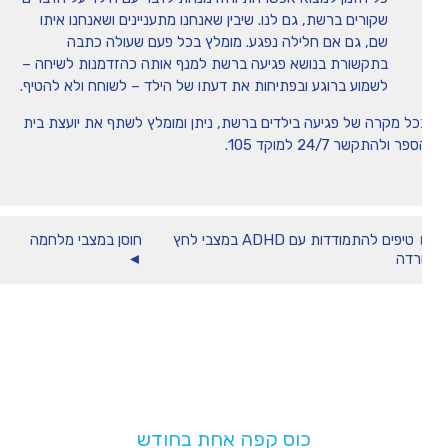
שקורים ברשת, גם לנו. שיבין שאנחנו מתעניינים ושאנחנו איתו
שם, גם אם חלילה נפגע. מומלץ בכל פעם שעולה כתבה
בתקשורת בנושא פגיעה ברשת למנף אותה כהזדמנות לשיחה –
לשמוע ברוגע ובפתיחות את דעתו של הילד – לשוחח ולא להטיף.
כל מקרה של פגיעה בילדים ברשת, ניתן ומומלץ לשתף את יועצת בית
פר ולהתקשר 24/7 למוקד 105.
► טיפים להתמודדות עם ADHD במצבי לחץ
חוסן במצבי מלחמה
רדה
◄
תמכו בנו!
בעלות של
כוס קפה אחת בחודש