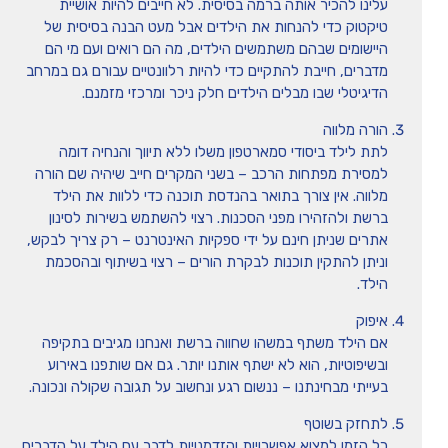
עלינו להכיר אותה ברמה בסיסית. לא חייבים להיות אושיית
טיקטוק כדי להנחות את הילדים אבל מעט הבנה בסיסית של
היישומים שבהם משתמשים הילדים, מה הם רואים ועם מי הם
מדברים, חייבת להתקיים כדי להיות רלוונטיים עבורם גם במרחב
הדיגיטלי שבו מבלים הילדים חלק ניכר ומרכזי מזמנם.
הורה מלווה
לתת לילד ביסודי סמארטפון משלו ללא תיווך והנחיה דומה
למסירת מפתחות הרכב – בשני המקרים חייב שיהיה שם הורה
מלווה. אין צורך בתואר בהנדסת תוכנה כדי ללוות את הילד
ברשת ולהזהירו מפני הסכנות. רצוי להשתמש בשירות לסינון
אתרים שניתן חינם על ידי ספקיות האינטרנט – רק צריך לבקש,
וניתן להתקין תוכנות לבקרת הורים – רצוי בשיתוף ובהסכמת
הילד.
איפוק
אם הילד משתף במשהו שחווה ברשת ואנחנו מגיבים בתקיפה
ובשיפוטיות, הוא לא ישתף אותנו יותר. גם אם שותפנו באירוע
בעייתי מבחינתנו – ננשום רגע ונחשוב על תגובה שקולה ונכונה.
לתחזק בשוטף
כל הזמן למצוא אפשרויות והזדמנויות לדבר עם הילד על הדברים