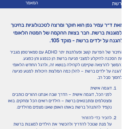
רשת
המאמר
מיומנה של איריס שני
את ד״ר עמיר גפן הוא חוקר ומרצה לטכנולוגיות בחינוך
טיפים
למוגנות ברשת. חבר בצוות ההקמה של המטה הלאומי
הגנה על ילדים ברשת - מוקד 105.
משחקים ופעילויות
החיבור של הפרעת קשב ופעלתנות יתר ADHD עם סמארטפון מגביר
ת הסכנה להיקלע למצבי פגיעה ברשת הן כנפגע והן כפוגע.
הכה את המומחה
המשך להרצאה שקיימנו לקהילה בנושא זה, ולרגל החודש הלאומי
הגנה על ילדים ברשת – להלן כמה המלצות היכולות למנוע פגיעה
לחסוך סבל רב.
דוגמה אישית
לפני הכל, דוגמה אישית – הדרך שבה אנחנו ההורים כותבים
ומצטלמים ומתבטאים ברשת – הילדים רואים הכל ומחקים. בואו
נקפיד להתנהל ברשת באותו האופן שאנו מצפים מהילדים.
להכיר כדי להזהיר
על מנת שנוכל להדריך ולהכשיר את הילדים למוגנות ברשת