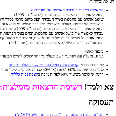
דע את זכויותיך!
התאמות במקום העבודה לאנשים עם מוגבלויות
החוק לשווין זכויות לאנשים עם מוגבלות (התשנ"ח – 1998)
שילוב אנשים עם מוגבלות בשוק העבודה תפס מקום מרכזי בסדר היום
בעשורים האחרונים, בעולם ובישראל. ציון דרך משמעותי בנושא זה 
החוק לשוויון זכויות לאנשים עם מוגבלות (התשנ"ח–1998), המחייב מקומות
עבודה לאפשר שילוב של אנשים עם מוגבלות, ובהם בעלי הפרעות קשב
החוק אוסר על אפליה לרעה של אותם אנשים, ומחייב את המעסיקים
ההתאמות הדרושות לשילוב אנשים עם מוגבלויות (מור, 2012)
ביטוח לאומי:
בני 18 ומעלה עם הפרעת קשב ופעלתנות יתר יכולים להגיש תביעה לקצבת נכות כללית.
למידע נוסף ראו
קביעת נכות בגלל הפרעת קשב ופעלתנות יתר
.
לנכות רפואית של 60% לפחות (או 40% לפחות אם קיים ליקוי אחד של 25% לפחות), אפשר לקבל דרגת אי כושר.
דרגת אי כושר בשיעור 60% לפחות מזכה ב
קצבת נכות כללית
.
צא ולמד!
רשימת הרצאות מומלצות:
תעסוקה
הצלחה בעבודה במאה ה – 21 עם הפרעת קשב (ADHD)