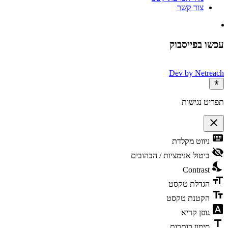
צור קשר
עכשו בפייסבוק
Dev by
Netreach
תפריט נגישות
close
פתיחה
keyboard
ניווט מקלדת
וסגירה
של
visibility_off
ביטול אנימציות / הבהובים
תפריט
nights_stay
הנגישות
Contrast
format_size
הגדלת טקסט
text_fields
הקטנת טקסט
font_download
גופן קריא
title
סימון כותרות