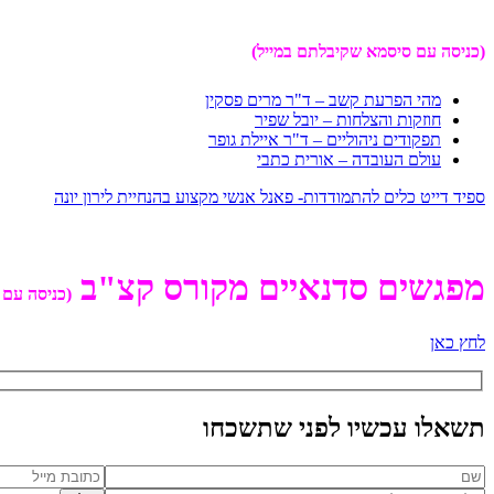
(כניסה עם סיסמא שקיבלתם במייל)
מהי הפרעת קשב – ד"ר מרים פסקין
חוזקות והצלחות – יובל שפיר
תפקודים ניהוליים – ד"ר איילת גופר
עולם העובדה – אורית כתבי
ספיד דייט כלים להתמודדות- פאנל אנשי מקצוע בהנחיית לירון יונה
מפגשים סדנאיים מקורס קצ"ב
(כניסה עם 
לחץ כאן
תשאלו עכשיו לפני שתשכחו