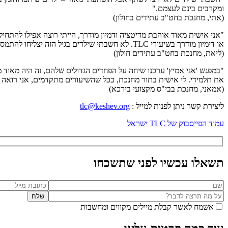
ומקרבים בינם לעצמם."
(אתי, מחנכת בחט"ב עתידים בחולון)
"אני אישית מאוד אוהבת מדיטציה ודמיון מודרך, הייתי רוצה אפילו להתח
או דימיון מודרך בשיעורי TLC. לא חשבתי שילדים בגיל הזה יצליחו להתמסר בצורה כזו ולהסיר את המגננות של הציניות והצחקוקים."
(ליאת, מחנכת בחט"ב עתידים חולון)
"במפגש 'אני אמיץ' ערכנו שיחה על הפחדים הגדולים שלהם, זה היה מאוד
את תלמידי. לי אישית בתור מחנכת, ככל שהשיעורים מתקדמים, אני רואה ילדים מתבגרים מולי ו-
(אמאני, מחנכת בבי"ס מקצועי בירכא)
ליצירת קשר ניתן לפנות למייל :
tlc@keshev.org
עמוד הפייסבוק של TLC ישראל
תשאלו עכשיו לפני שתשכחו
אשמח לאשר קבלת מיילים מקווים ומחשבות