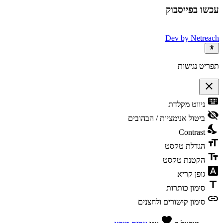
עכשו בפייסבוק
Dev by
Netreach
תפריט נגישות
close
פתיחה
keyboard
ניווט מקלדת
וסגירה
של
visibility_off
ביטול אנימציות / הבהובים
תפריט
nights_stay
הנגישות
Contrast
format_size
הגדלת טקסט
text_fields
הקטנת טקסט
font_download
גופן קריא
title
סימון כותרות
link
סימון קישורים ולחצנים
אהבה
favorite