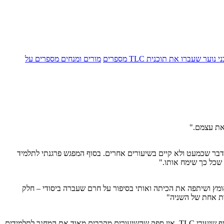
י נוער שעברו את תוכנית TLC מספרים
מורים ומנחים מספרים על
 את עצמם."
דבר שכמעט ולא קיים בשיעורים אחרים. בסוף המפגש פרגנתי לתלמיד
 שכל כך שימח אותו."
מץ ושיתפה את הכיתה ואותי בסיפור על חרם שעברה ביסודי – חלק
ות אחת של השניה"
"חשבתי שילדים לא ירצו לשתף אבל הופתעתי מאוד – ילדים שיתפו והזמן בשיעורים הראשונים אפילו לא הספיק כדי שכולם ישתפו, אז הם ביקשו שנוסיף שיעורי TLC. אין ספק שהשיעורים מקרבים מאוד את המחנך לתלמידים