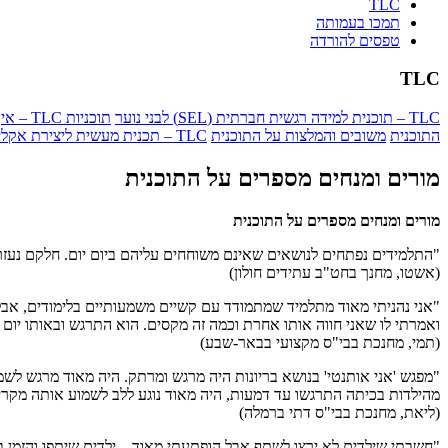
TLC
תמכו בעמותה
טפסים להורדה
TLC
TLC – תוכנית למידה רגשית חברתית (SEL) לבני נוער
תוכניות TLC – איך ואיפה
התוכנית
משובים והמלצות על התוכנית
TLC – תכנית מעשית ליצירת אקלים מיטיב ומעצים בכתה
מורים ומנחים מספרים על התוכנית
מורים ומנחים מספרים על התוכנית
"התלמידים נפתחים לנושאים שאינם משוחחים עליהם ביום יום. חלקם נעזר
(אשטו, מחנך בחט"ב עתידים חולון)
"אני נהניתי מאוד מתלמיד שמתמודד עם קשיים משמעותיים בלימודים, אבל
ואמרתי לו שאני חווה אותו אחרת וכמה זה מקסים. הוא התרגש ובאותו יום
(תמי, מחנכת בבי"ס מקצועי בבאר-שבע)
"מפגש 'אני אותנטי' בנושא בריונות היה מרגש ומרתק. היה מאוד מרגש ל
מהילדות בכיתה התרגשו עד דמעות, היה מאוד נוגע ללב לשמוע אותה מקר
(ליאת, מחנכת בבי"ס דתי ברמלה)