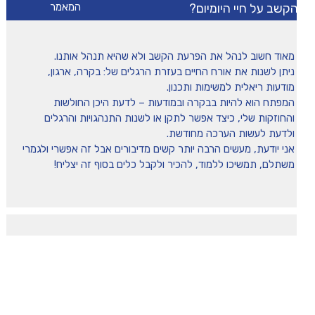
קשב על חיי היומיום?
המאמר
מיומנה של איריס שני
מאוד חשוב לנהל את הפרעת הקשב ולא שהיא תנהל אותנו.
טיפים
ניתן לשנות את אורח החיים בעזרת הרגלים של: בקרה, ארגון,
מודעות ריאלית למשימות ותכנון.
המפתח הוא להיות בבקרה ובמודעות – לדעת היכן החולשות
משחקים ופעילויות
והחוזקות שלי, כיצד אפשר לתקן או לשנות התנהגויות והרגלים
ולדעת לעשות הערכה מחודשת.
אני יודעת, מעשים הרבה יותר קשים מדיבורים אבל זה אפשרי ולגמרי
הכה את המומחה
משתלם, תמשיכו ללמוד, להכיר ולקבל כלים בסוף זה יצליח!
תמכו בנו!