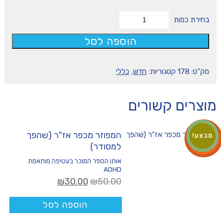
כמות
של
הוספה לסל
מארז
פעילות
שיווי
משקל
מק"ט:
178
קטגוריות:
חדש
,
כללי
מוצרים קשורים
המפוזר מכפר אז"ר (שהפך
מבצע!
למסודר)
אותו הספר המוכר בעטיפה מותאמת
ADHD
המחיר
המחיר
₪
30.00
₪
50.00
המקורי
הנוכחי
היה:
הוא:
הוספה לסל
₪30.00.
₪50.00.