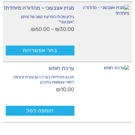
למוצר
מגזין אצבעוני – מהדורה מיוחדת!
זה
יש
גיליון שכולו הפרעת קשב של עיתון
מספר
"אצבעוני"
סוגים.
טווח
₪
60.00
–
₪
30.00
ניתן
מחירים:
לבחור
את
עד
בחר אפשרויות
האפשרויות
בעמוד
המוצר
ערכת חופש
תכנון פעילויות בערכה צבעונית ונעימה.
לימוד עצמאות בתכנון
₪
10.00
הוספה לסל