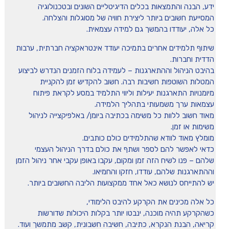
ידע, הבנה והתמצאות בכלים הדיגיטליים השונים ובטכנולוגיה
המסייעת חשובים ביותר ליצירת חוויה של מסוגלות והצלחה.
כל אלה, יעודדו בהמשך גם למידה עצמאית.
שיתוף תלמידים אחרים בתמיכה יעודד אינטראקציה חברתית, ערבות
הדדית וחברות.
בהיבט הניהול וההתארגנות – לעמידה בלוח הזמנים הנדרש לביצוע
המטלות השוטפות חשיבות רבה. חשוב להקדיש זמן להקניית
מיומנויות התארגנות יעילות וליווי התלמיד במסע לקראת פיתוח
עצמאות ערך משמעותי בתהליך הלמידה.
מאוד חשוב ללוות כל משימה בכתיבה ביומן/ באלפיקצייה לניהול
משימות או זמן.
מומלץ מאוד לוודא שהתלמידים כולם כותבים.
כדאי לאפשר להם לספר ושתף את כולם בדרך הניהול העצמי
שלהם – פנו לשיח הזה זמן ומקום, עקבו באופן עקבי אחר ניהול הזמן
וההתארגנות שלהם, עודדו, חזקו והחמיאו.
יש להתייחס לנושא כאל אחד ממקצועות הליבה החשובים ביותר.
כל אלה מכינים את הקרקע להיבט הלימודי,
כשהקרקע תהיה מוכנה, ינבטו יותר בקלות היכולות שדורשות
קריאה, הבנת הנקרא, כתיבה, חשיבה חשבונית, קשב מתמשך ועוד.