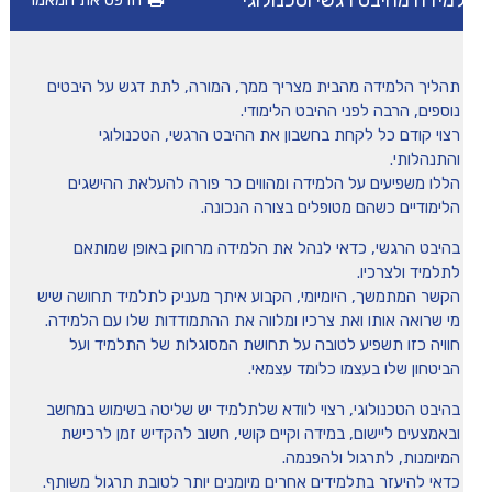
מידה מהיבט רגשי וטכנולוגי
הדפס את המאמר
מיומנה של איריס שני
תהליך הלמידה מהבית מצריך ממך, המורה, לתת דגש על היבטים
טיפים
נוספים, הרבה לפני ההיבט הלימודי.
רצוי קודם כל לקחת בחשבון את ההיבט הרגשי, הטכנולוגי
והתנהלותי.
משחקים ופעילויות
הללו משפיעים על הלמידה ומהווים כר פורה להעלאת ההישגים
הלימודיים כשהם מטופלים בצורה הנכונה.
הכה את המומחה
בהיבט הרגשי, כדאי לנהל את הלמידה מרחוק באופן שמותאם
לתלמיד ולצרכיו.
הקשר המתמשך, היומיומי, הקבוע איתך מעניק לתלמיד תחושה שיש
מי שרואה אותו ואת צרכיו ומלווה את ההתמודדות שלו עם הלמידה.
חוויה כזו תשפיע לטובה על תחושת המסוגלות של התלמיד ועל
הביטחון שלו בעצמו כלומד עצמאי.
בהיבט הטכנולוגי, רצוי לוודא שלתלמיד יש שליטה בשימוש במחשב
ובאמצעים ליישום, במידה וקיים קושי, חשוב להקדיש זמן לרכישת
המיומנות, לתרגול ולהפנמה.
כדאי להיעזר בתלמידים אחרים מיומנים יותר לטובת תרגול משותף.