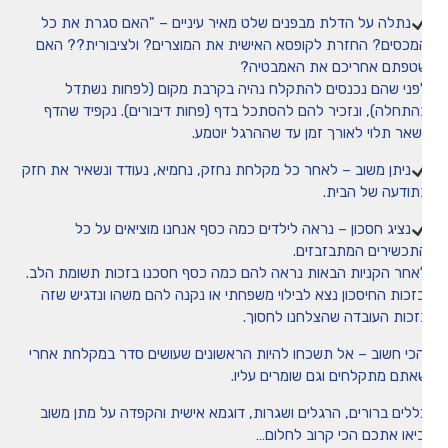
נתלה על הדלת מבפנים שלט מאיר עיניים – "האם סגרת את כל
מכסים? החזרת לקופסא האישית את המוצרים? ולציבורית?? האם
טפתם אחריכם את האמבטיה?
פני שהם נכנסים להתקלח נהיה בקרבת מקום (לפחות נשתדל
התחלה), ונזכיר להם להסתכל בדף (פחות דיבורים). נקפיד שהדף
ישאר תלוי לאורך זמן עד שההרגל יוטמע.
ניתן משוב – לאחר כל מקלחת נחזק, נחמיא, נעודד ונשאיר את חזק
תודעה של הבית.
נציג חסכון – נראה לילדים כמה כסף אנחנו מוציאים על כל
תכשירים המתבזבזים.
אחר הקניות הבאות נראה להם כמה כסף חסכנו בזכות תשומת הלב.
בזכות החיסכון נצא לבילוי משפחתי או נקנה להם משהו ונדגיש שזה
זכות העובדה שהצלחנו לחסוך.
הכי חשוב – אל תשכחו להיות הראשונים שעושים סדר במקלחת אחרי
אתם מתקלחים וגם שומרים עליו.
ללים ברורים, הרגלים ושגרות, דוגמא אישית והקפדה על מתן משוב
ביאו אתכם הכי קרוב לחלום…