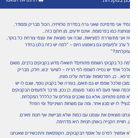
גן במקלחת
הדפס את המאמר
מיומנה של איריס שני
מיד אני מדמיינת שאני גרה בסדרת טלוויזיה, הכול מבריק ומסודר,
טיפים
צוחצח כמו בפרסומת. אתם יודעים, מן חלום כזה…
אז אני מתעוררת למציאות, שבה אני מוצאת את עצמי צורחת כל בוקר,
ל ערב ולפעמים גם באמצע היום – "למה יש כזה בלגן בחדר
משחקים ופעילויות
מקלחת?"
מה כל בקבוקי השמפו פתוחים? תשאלו מדוע בקבוקים ברבים, משום
הכה את המומחה
לכל אחד יש נטייה לשמפו לפי הריח – לשיער יבש, חלק, מבריק
מרפא… כן, הפרסומות עובדות עלינו מצוין.
מובן שלכל שמפו יש גם תואם, בצורה של בקבוק נוסף, שגם לו יש
כסה שאף פעם לא נסגר מעצמו, כן נכון, מרכך ולפעמים הבקבוקים
א סתם פתוחים, אלא גם שוכבים ונוזלים על כלללל המקלחת.
לגוף? לו יש סבון אחר. ומה עם משחות השיניים? ומי הפה?
נחנו מוצאים את עצמנו עם כמות שלא מביישת אף חנות פארם.
, חוויית הקנייה באותן חנויות היא מדהימה.
א אמשיך לפרט על אוסף הבקבוקים, הקופסאות והתכשירים שאנחנו