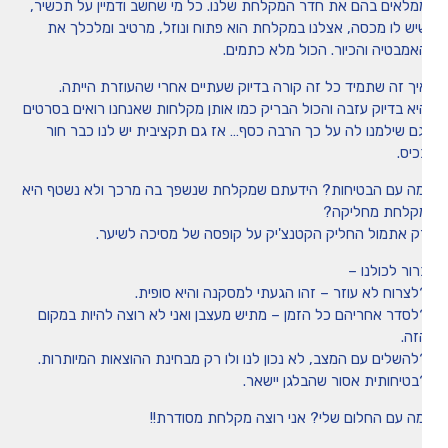
מלאים בהם את חדר המקלחת שלנו. כל מי שחשב ודמיין על תכשיר,
יש לו מכסה, אצלנו במקלחת הוא פתוח ונוזל, מרטיב ומלכלך את
אמבטיה והכיור. הכול מלא כתמים.
יך זה שתמיד כל זה קורה בדיוק שעתיים אחרי שהעוזרת הייתה.
יא בדיוק עזבה והכול הבריק כמו אותן מקלחות שאנחנו רואים בסרטים
גם שילמנו לה על כך הרבה כסף… אז גם תקציבית יש לנו כבר חור
כיס.
מה עם הבטיחות? הידעתם שמקלחת שנשפך בה מרכך ולא נשטף היא
קלחת מחליקה?
ק אתמול החליק הקטנצ'יק על קופסה של מסיכה לשיער.
רור לכולנו –
לצרוח לא עוזר – זהו הגעתי למסקנה והיא סופית.
לסדר אחריהם כל הזמן – מתיש מעצבן ואני לא רוצה להיות במקום
זה.
להשלים עם המצב, לא נכון לנו ולו רק מבחינת ההוצאות המיותרות.
בטיחותית אסור שהבלגן יישאר.
מה עם החלום שלי? אני רוצה מקלחת מסודרת!!