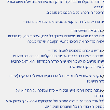
ז חברים, מקלחות מבריקות הן רק בסרטים והיומיום שלנו עמוס ושוחק
ם ככה.
היסטריה והלחץ סביב הבלגן לא מועילים.
נחנו חייבים להיות פרקטיים, מציאותיים ולמצוא פתרונות –
נכנס את המשפחה –
זבו אתכם מהערות שפזורות לאורך כל היום, שיחה יזומה, עם נוכחות
לאה מגדילה את הסיכוי להשיג הקשבה ושיתוף פעולה.
נודיע שאנחנו מתכוונים לעשות סדר –
מקלחת ישארו רק דברים שקשורים למקלחת, במידה ולמישהו יש
שהו שחשוב לו לשמור ולא שייך לחדר המקלחת, הוא ידאג להוציא
להעביר למקום המתאים.
נקבע מי אחראי לזרוק את כל הבקבוקים והמיכלים הריקים (יצירת
דר ראשוני)
נקנה מתקן אחסון אישי וציבורי – כזה שנתלה על הקיר או על
ברזים.
כל אחד מבני הבית יהיה המקום של הבקבוקים שהוא צריך באופן אישי
מתקן הציבורי יהיו כל המוצרים הציבוריים.