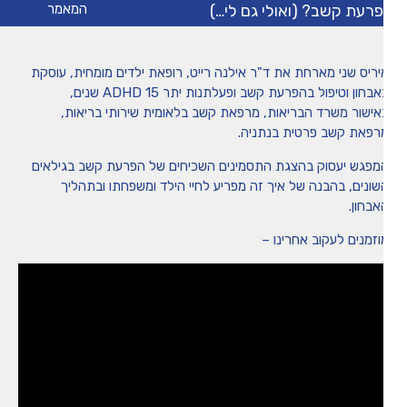
רעת קשב? (ואולי גם לי…)
המאמר
מיומנה של איריס שני
יריס שני מארחת את ד"ר אילנה רייט, רופאת ילדים מומחית, עוסקת
טיפים
בחון וטיפול בהפרעת קשב ופעלתנות יתר ADHD 15 שנים,
אישור משרד הבריאות, מרפאת קשב בלאומית שירותי בריאות,
רפאת קשב פרטית בנתניה.
משחקים ופעילויות
מפגש יעסוק בהצגת התסמינים השכיחים של הפרעת קשב בגילאים
שונים, בהבנה של איך זה מפריע לחיי הילד ומשפחתו ובתהליך
הכה את המומחה
אבחון.
וזמנים לעקוב אחרינו –