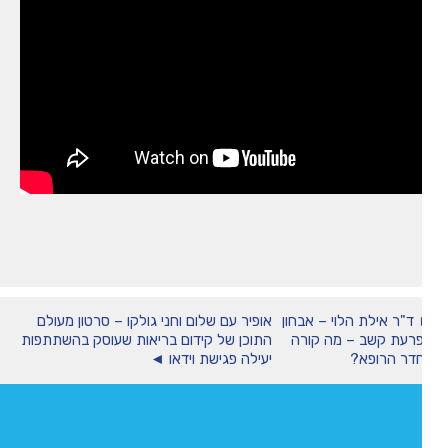
ד"ר אילת הלוי – אבחון
אופיר עם שלום וחני גולקו – סרטון מעולם
רעת קשב – מה קורה
התוכן של קידום בריאות שעוסק בהשתתפות
דר הרופא?
יעילה פגישת וידאו ◄