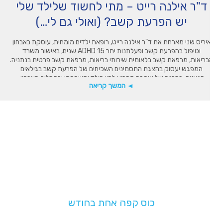
ד"ר אילנה רייט – מתי לחשוד שלילד שלי
יש הפרעת קשב? (ואולי גם לי…)
יריס שני מארחת את ד"ר אילנה רייט, רופאת ילדים מומחית, עוסקת באבחון
וטיפול בהפרעת קשב ופעלתנות יתר ADHD 15 שנים, באישור משרד
בריאות, מרפאת קשב בלאומית שירותי בריאות, מרפאת קשב פרטית בנתניה.
המפגש יעסוק בהצגת התסמינים השכיחים של הפרעת קשב בגילאים
השונים, בהבנה של איך זה מפריע לחיי הילד ומשפחתו ובתהליך האבחון.
◄ המשך קריאה
מוזמנים לעקוב אחרינו […]
תמכו בנו!
בעלות של
כוס קפה אחת בחודש
תעזרו לנו להמשיך לפעול