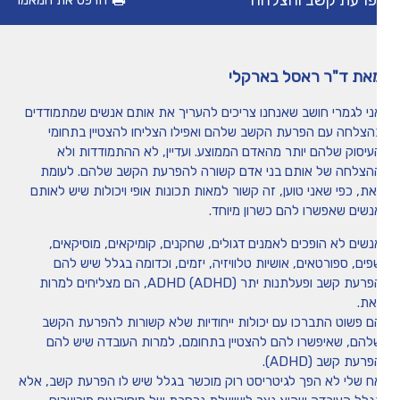
רעת קשב והצלחה
הדפס את המאמר
מיומנה של איריס שני
את ד"ר ראסל בארקלי
טיפים
ני לגמרי חושב שאנחנו צריכים להעריך את אותם אנשים שמתמודדים
הצלחה עם הפרעת הקשב שלהם ואפילו הצליחו להצטיין בתחומי
משחקים ופעילויות
עיסוק שלהם יותר מהאדם הממוצע. ועדיין, לא ההתמודדות ולא
הצלחה של אותם בני אדם קשורה להפרעת הקשב שלהם. לעומת
את, כפי שאני טוען, זה קשור למאות תכונות אופי ויכולות שיש לאותם
הכה את המומחה
נשים שאפשרו להם כשרון מיוחד.
נשים לא הופכים לאמנים דגולים, שחקנים, קומיקאים, מוסיקאים,
פים, ספורטאים, אושיות טלוויזיה, יזמים, וכדומה בגלל שיש להם
הפרעת קשב ופעלתנות יתר ADHD (ADHD), הם מצליחים למרות
את.
ם פשוט התברכו עם יכולות ייחודיות שלא קשורות להפרעת הקשב
להם, שאיפשרו להם להצטיין בתחומם, למרות העובדה שיש להם
רעת קשב (ADHD).
ח שלי לא הפך לגיטריסט רוק מוכשר בגלל שיש לו הפרעת קשב, אלא