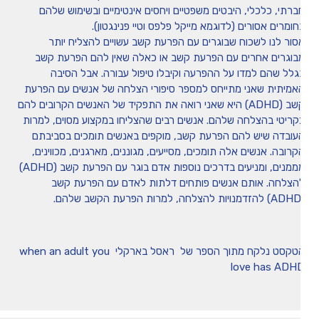
ברתי, כלכלי, היבטים משפטיים ויחסים אינטימיים ובשימוש שלהם
חומרים אסורים (לדוגמא מייקל פלפס וטיי פנינגטון).
סור לנו לשכוח שבוגרים עם הפרעת קשב עשויים להצליח יותר
בוגרים אחרים עם הפרעת קשב או כאלה שאין להם הפרעת קשב
גלל שהם למדו על ההפרעה וקיבלו טיפול עבורה. אבל הסיבה
אמיתית שאני מתייחס למספר סיפורי הצלחה של אנשים עם הפרעת
קשב (ADHD) היא שאני רואה את התפקיד של האנשים הקרובים להם
קריטי בהצלחה שלהם. אנשים רבים שהצליחו במקצוע מסוים, למרות
עובדה שיש להם הפרעת קשב, מוקפים באנשים תומכים בסביבתם
קרובה. אנשים אלה תומכים, מסייעים, מגוננים, מארגנים, מכווינים,
מממנים, ומניעים בדרכים נוספות אדם בוגר עם הפרעת קשב (ADHD)
הצלחה. אותם אנשים פותחים דלתות לאדם עם הפרעת קשב
הטקסט נלקח מתוך הספר של ראסל בארקלי when an adult you
love has ADH