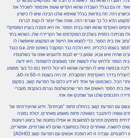
גלל העובדה שהוא נצר לשושלת נרחבת של מוסיקאים מוכשרים
אוד. זה גם בגלל העובדה שהוא הקדיש שעות אינספור לשכלל את
כישרון הזה. וזה בודאות בגלל שאימא שלנו הבינה שיש לו כישרון
מקצוע הלא כל כך שגרתי הזה, ושזה אולי יעזור לו קצת לברוח
הסיוט האקדמי שהוא חווה בבית הספר. אז היא תמכה בעניין המוסיקלי
לו מבחינה כספית בשלבים המוקדמים של הקריירה שלו, כשהוא בחר
עזוב את בית הספר, כדי למצוא את הייעוד או המקצוע שיאפשרו לו
תמוך בעצמו כלכלית. היא הלכה נגד המקובל באותם ימים, וגם כנגד
בינו שהיה איש צבא, שטען כי יש לגנות ולהעניש אותו על כשלונותיו
בית הספר וללחוץ עליו לעשות יותר מאמצים להשתפר. היא ידעה
ליבה ובנפשה שיש לו הפרעה ושהוא לא יכול להיות כמו כל נער ממוצע
ולהצליח בדרך האקדמית המקובלת. זה היה בשנות ה-50 וה-60,
חרי הכל, כשכמעט אף אחד לא ידע כלום על הפרעת קשב. במקום
את בית הספר האשים את הורי שהכשלונות נגרמו בעקבות מעברי
דירה התכופים שלנו ועל שפינקו את אחי.
נשם עם הפרעת קשב בהחלט פחות "מבויתים". וידוע שהיצירתיות של
דם עשויה להתגבר כשאתה פחות מושפע מאחרים. יכולת נמוכה
דחיית סיפוקים תתרום למחשבות או אפילו נסיונות של ביצוע רעיונות
שים להשגה, שאחרים יבטלו במחשבה שהם לא שגרתיים, אפשריים,
או רלוונטיים. עובדה זו לא הופכת אנשים עם הפרעת קשב (ADHD)