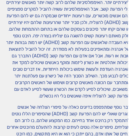
יצירתיים יותר. האימפולסיביות שלהם לרוב קשה יותר מאנשים יצירתיים
לי הפרעת קשב. אבל האימפולסיביות עשויה להוביל למקרים ספציפיים
הם אנשים מוכשרים, עם רעיונות ייחודיים שבמקרה גם יש להם הפרעת
קשב (ADHD) להצליח, ולכן סביר יותר שהרעיונות שלהם יהיו יצירתיים
ו שהם יקחו יותר סיכונים בעסקים שלהם או בתחום ההתמחות שלהם.
לק מאותם רעיונות קשים להשגה גם יצליחו בצורה יפה. היבט נוסף
היא העובדה שלאנשים עם הפרעת קשב (ADHD) יש רמות גבוהות יותר
ל אנרגיה ומתאפיינים בפעילות לא מסודרת. זה יכול להוביל לתוצאות
טובות או רעות. אבל אם אדם עם הפרעת קשב (ADHD) התברך גם
יכולות אתלטיות או כשרון ליזמות ומוקף באנשים שיכולים למקד את
אנרגיה העודפת ולעשות שימוש ביכולות הייחודיות, אז דברים טובים
כולים לנבוע מכך. השילוב הסבוך הזה של כישרון עם פעלתנות יתר
מתחבר עם הכוונה מאנשים קרובים ושימוש של האנשים הקרובים
משאבים, שיכולים לסייע לקדם את הכשרון שעשוי לסייע לאדם עם
פרעת קשב להצליח איפה שאנשים בלי היו נכשלים.
בר נוסף שמתפספס בדיונים כאלה על סיפורי הצלחה של אנשים
בוגרים שאולי יש להם הפרעת קשב (ADHD) שהסיפורים הללו נוטים
התמקד רק בהיבט אחד בחייהם. כמו המקצוע שלהם, בו לרוב הם
צליחים. סיפורים אלה נוטים לעיתים קרובות להתעלם מהיבטים אחרים
חיים של אותו אדם, בהם ייתכן כי הוא או היא מתקשים, כמו היבט