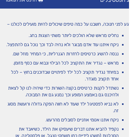
 הפסטיבלים
הדפס את המאמר
מיומנה של איריס שני
גע לפני חנוכה, חשבנו על כמה טיפים שיכולים להיות מועילים לכולנו –
טיפים
נחליט מראש שלא הולכים ליותר משתי הצגות בחג.
ניקח איתנו עוד אדם מבוגר ולא נהיה לבד וכך נוכל גם להתפצל.
משחקים ופעילויות
ננסה להשיג כרטיסים לחזרות הגנרליות, כי המחיר מוזל שם.
מראש – נגדיר את התקציב לכל הבילוי ונבוא עם כסף מזומן.
הכה את המומחה
במיוחד נגדיר תקציב לכל ילד לפיתויים שבדוכנים בחוץ – לכל
אחד תקציב מוגדר.
נשתדל לקנות כרטיסים בקצה השורות כדי שיהיה לנו קל לצאת
ולהיכנס גם באמצע המופע וכך נמנע גם את המבוכה.
לא נביא לפסטיגל ילד שעוד לא חווה הפקה גדולה ורועשת מסוג
זה.
ניקח אתנו אטמי אוזניים לסובלים מהרעש.
נקפיד להביא אתנו דברים שיעסיקו את הילד, כשיאבד את
הסבלנות (משהו לידיים כמו משחקי טנגל, או פלסטלינה, או