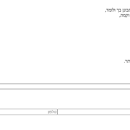
נן בך ולומד,
וקמה,
תר.