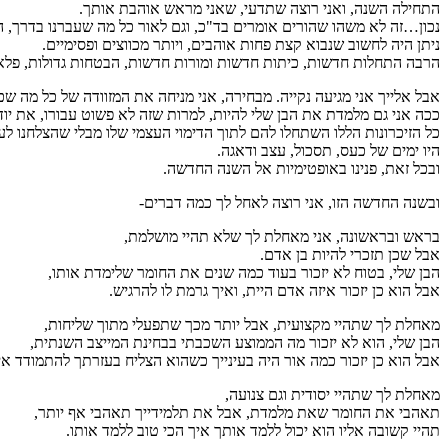
התחילה השנה, ואני רוצה שתדעי, שאני מראש אוהבת אותך.
נכון…זה לא משהו שהורים אומרים בד"כ, וגם לאור כל מה שעברנו בדרך, הב
ניתן היה לחשוב שנבוא קצת פחות אוהבים, ויותר מכווצים ופסימיים.
הרבה התחלות חדשות, כיתות חדשות ומורות חדשות, הבטחות גדולות, פלאו
אבל אלייך אני מגיעה נקייה. מבחירה, אני מניחה את המזוודה של כל מה
ככה אני גם מלמדת את הבן שלי להיות, למרות שזה לא פשוט עבורו, את י
כל הזיכרונות הללו השתחלו להם לתוך הדימוי העצמי שלו מבלי שהצלחנו לע
היו ימים של כעס, תסכול, עצב ודאגה.
ובכל זאת, פנינו באופטימיות אל השנה החדשה.
ובשנה החדשה הזו, אני רוצה לאחל לך כמה דברים-
בראש ובראשונה, אני מאחלת לך שלא תהיי מושלמת,
אבל שכן תזכרי להיות בן אדם.
הבן שלי, בטוח לא יזכור בעוד כמה שנים את החומר שלימדת אותו,
אבל הוא כן יזכור איזה אדם היית, ואיך גרמת לו להרגיש.
מאחלת לך שתהיי מקצועית, אבל יותר מכך שתפעלי מתוך שליחות,
הבן שלי, הוא לא יזכור מה הממוצע השכבתי בבחינת המייצב השנתית,
אבל הוא כן יזכור כמה אור היה בעינייך כשהוא הצליח בעזרתך להתמודד אי
מאחלת לך שתהיי יסודית וגם צנועה,
תאהבי את החומר שאת מלמדת, אבל את תלמידייך תאהבי אף יותר,
תהיי קשובה אליו הוא יכול ללמד אותך איך הכי טוב ללמד אותו.