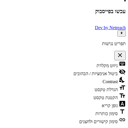
עכשו בפייסבוק
Dev by
Netreach
תפריט נגישות
close
פתיחה
keyboard
ניווט מקלדת
וסגירה
של
visibility_off
ביטול אנימציות / הבהובים
תפריט
nights_stay
הנגישות
Contrast
format_size
הגדלת טקסט
text_fields
הקטנת טקסט
font_download
גופן קריא
title
סימון כותרות
link
סימון קישורים ולחצנים