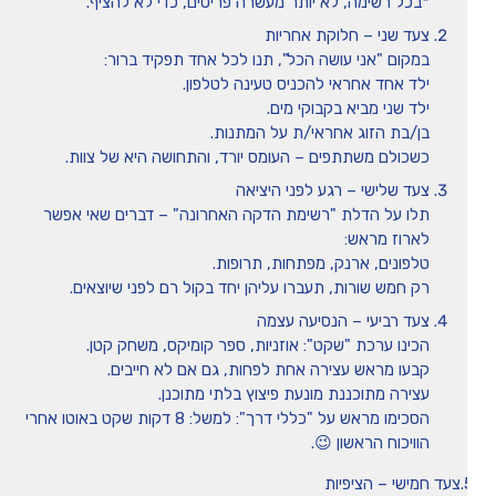
*בכל רשימה, לא יותר מעשרה פריטים, כדי לא להציף.
צעד שני – חלוקת אחריות
במקום "אני עושה הכל", תנו לכל אחד תפקיד ברור:
ילד אחד אחראי להכניס טעינה לטלפון.
ילד שני מביא בקבוקי מים.
בן/בת הזוג אחראי/ת על המתנות.
כשכולם משתתפים – העומס יורד, והתחושה היא של צוות.
צעד שלישי – רגע לפני היציאה
תלו על הדלת "רשימת הדקה האחרונה" – דברים שאי אפשר
לארוז מראש:
טלפונים, ארנק, מפתחות, תרופות.
רק חמש שורות, תעברו עליהן יחד בקול רם לפני שיוצאים.
צעד רביעי – הנסיעה עצמה
הכינו ערכת "שקט": אוזניות, ספר קומיקס, משחק קטן.
קבעו מראש עצירה אחת לפחות, גם אם לא חייבים.
עצירה מתוכננת מונעת פיצוץ בלתי מתוכנן.
הסכימו מראש על "כללי דרך": למשל: 8 דקות שקט באוטו אחרי
הוויכוח הראשון 😉.
הציפיות