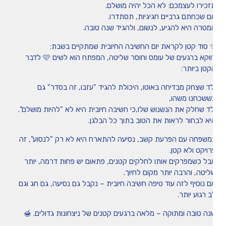
תזכירו לעצמכם: לא הכל יהיה מושלם
אם שכחתם גרביים חגיגיות, תסתדרו
המטרה היא להגיע, לנשום, ולהגיד שנה טובה
✨ סוד קטן לקראת יום החשיבה החיובית שמתקיים בשבת
דווקא ברגעים של עומס וחוסר שליטה, המפתח הוא לשים 🩷 לדבר
הקטן ביותר
ילד שצחק מבדיחה באוטו, היכולת להגיד "עזבו, זה בסדר" ג
כששכחנו משהו
ילד שחלק את הנשנוש שלו,כי חשיבה חיובית היא לא "להיות מושלם"
היא לבחור לראות את הטוב בתוך כל הבלגן
במשפחה עם הפרעת קשב, נסיעה להתארח היא לא רק "לנסוע", ז
פרויקט ולא קטן
אבל כשמפרקים אותו לחלקים קטנים, פתאום יש פחות דרמה, יות
שליטה, והרבה יותר מקום לחיוך
אם נוסיף לזה עוד טיפה חשיבה חיובית – נקבל גם נסיעה, גם חג וג
לב רגוע יות
שנה טובה ומתוקה – מלאה ברגעים קטנים של ניצחונות גדולים. 