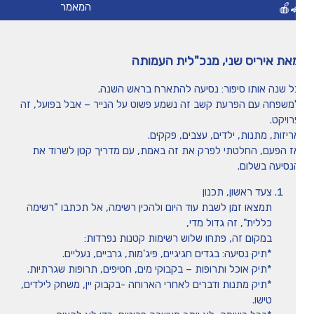
🚗
המאמר
מיומנה של איריס שני
את איריס שני, מנכ"לית העמותה
טיפים
ל שנה אותו סיפור: נסיעה להתארח בראש השנה.
משפחה עם הפרעת קשב זה נשמע פשוט על הנייר – אבל בפועל, זה
משחקים ופעילויות
רויקט.
ריזות, מתנות, ילדים, עצבים, פקקים.
הכה את המומחה
ז הפעם, החלטתי לפרק את זה באמת, עם מדריך קטן לשרוד את
נסיעה בשלום.
צעד ראשון, תכנון
תמצאו זמן לשבת עוד היום ולהכין רשימה, אל תכתבו "רשימה
כללית", זה גדול מדי,
במקום זה, פתחו שלוש רשימות קטנות נפרדות:
*תיק נסיעה: בגדים חגיגיים, פיג'מות, גרביים, נעליים.
*תיק אוכל ותרופות – בקבוקי מים, חטיפים, תרופות שגרתיות.
*תיק מתנות ודברים לאחרי הארוחה -בקבוק יין, משחק לילדים,
טישו.