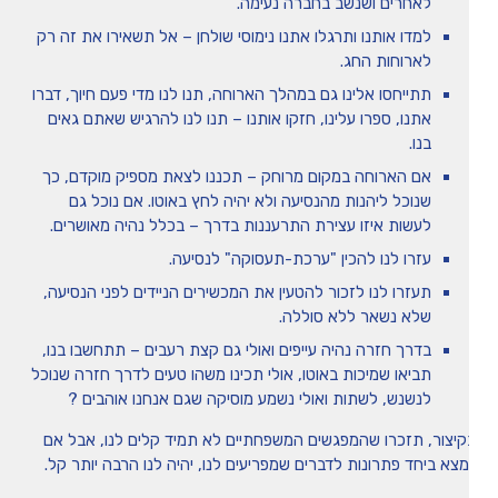
לאחרים ושנשב בחברה נעימה.
למדו אותנו ותרגלו אתנו נימוסי שולחן – אל תשאירו את זה רק
לארוחות החג.
תתייחסו אלינו גם במהלך הארוחה, תנו לנו מדי פעם חיוך, דברו
אתנו, ספרו עלינו, חזקו אותנו – תנו לנו להרגיש שאתם גאים
בנו.
אם הארוחה במקום מרוחק – תכננו לצאת מספיק מוקדם, כך
שנוכל ליהנות מהנסיעה ולא יהיה לחץ באוטו. אם נוכל גם
לעשות איזו עצירת התרעננות בדרך – בכלל נהיה מאושרים.
עזרו לנו להכין "ערכת-תעסוקה" לנסיעה.
תעזרו לנו לזכור להטעין את המכשירים הניידים לפני הנסיעה,
שלא נשאר ללא סוללה.
בדרך חזרה נהיה עייפים ואולי גם קצת רעבים – תתחשבו בנו,
תביאו שמיכות באוטו, אולי תכינו משהו טעים לדרך חזרה שנוכל
לנשנש, לשתות ואולי נשמע מוסיקה שגם אנחנו אוהבים ?
קיצור, תזכרו שהמפגשים המשפחתיים לא תמיד קלים לנו, אבל אם
מצא ביחד פתרונות לדברים שמפריעים לנו, יהיה לנו הרבה יותר קל.