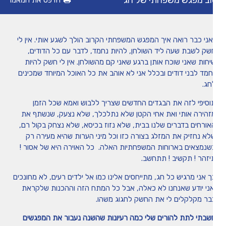
ב מפגש משפחתי של חג
הדפס את המאמר
מיומנה של איריס שני
אני כבר רואה איך המפגש המשפחתי הקרוב הולך לשגע אותי. אין לי
טיפים
שק לשבת שעה ליד השולחן, להיות נחמד, לדבר עם כל הדודים,
יחות שאני שוכח אותן ברגע שאני קם מהשולחן. אין לי חשק להיות
חמד לבני דודים ובכלל אני לא אוהב את כל האוכל המיוחד שמכינים
משחקים ופעילויות
חג.
וסיפי לזה את הבגדים החדשים שצריך ללבוש ואמא שכל הזמן
הכה את המומחה
זהירה אותי ואת אחי הקטן שלא נתלכלך, שלא נצעק, שנשתף את
אורחים בדברים שלנו בבית, שלא נזוז בכיסא, שלא נצחק בקול רם,
לא נחזיק את המזלג בצורה כזו וכל מיני הערות שהיא מעירה רק
שנמצאים בארוחות המשפחתיות האלה. כל האוירה היא של אסור !
יזהר ! תקשיב ! תתחשב.
ך אני מרגיש כל חג, מתייחסים אלינו כמו אל ילדים רעים, לא מחונכים
אני יודע שאנחנו לא כאלה, אבל כל המתח הזה וההכנות שלקראת
בר מקלקלים לי את החשק לחגוג משהו.
שבתי לתת להורים שלי כמה רעיונות שהשנה נעבור את המפגשים