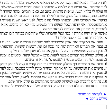
לא רק עניין ההתארגנות קשה לי, אפילו מצאתי אפליקציה מעולה להכנת רש
לפני האירוח, אני עושה את כל מה שתכננתי לעשות יומיים קודם – מבשל
זה עולה לי בלחץ רגשי, עייפות נוראית, כאב גב, כאבי רגליים, מתח שיורד
השנה, בחג, נמנעתי מלהזמין, השתדלתי לדחות את ההזמנה עד לרגע האחרון,
בדקתי את תאריכי החג, תכננתי אפילו מה אבשל. לפני ראש השנה עשיתי גם
לחברים, או לארגן את הילדים לקראת יציאה.
אפשר שזה יהיה אחרת ? כמו אצל החברות שלי שהולכות בבוקר לים ובצהריים
אז איך נוריד את הלחץ לפני אירוח ?
1. נפנה את המקרר ואת ארון המצרכים לפני שנתחיל פרויקט חדש. כך גם נדע מה יש לנו ומה חסר לנו.
2. נבנה את תפריט הארוחה ומתוכה נבנה גם את רשימת הקניות. הזדמנות להשתמש במצרכים שמצאנו בארונות ובמקרר.
3. נכין רשימה מצומצמת – לא להיסחף, אנחנו לא מזנון של בית מלון.
4. נחליט שחלק מהתפריט אפשר לקנות מוכן – למשל קינוח, סלטים או מנה עיקרית דווקא.
5. נעבוד לפי לוח זמנים ונבטיח לעצמנו צ'ופר לאחר ביצוע.
6. נבנה את התפריט כך שחלק מהדברים נכין יום קודם ונקצה לזה זמן ביומן.
7. נרשום את המשימות על דף או לוח, שיהיה מונח לידינו במטבח ונוכל לעדכן אותו בכל רגע.
8. נוסיף את שעת ההכנה של כל מרכיב בתפריט וכל משימה שסיימנו נסמן ב-V.
9. נשתף את האורחים בקושי שלנו ונבקש את עזרתם. למשל, שכל אחד יביא משהו שהוא אוהב להכין, או שאחד מהם יבוא אחר מוקדם יותר לעזור בהכנות.
10. נתייחס להכנות כמו למשחק שאנחנו מתקדמים בו שלב אחר שלב.
זכרו – זו ארוחת חג ולא תחרות בישול, המטרה שלנו היא להיפגש וליהנות מ
► לקראת חג סוכות
מילים מהלב ◄