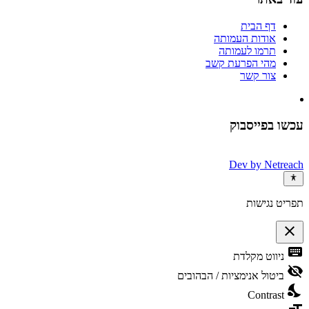
דף הבית
אודות העמותה
תרמו לעמותה
מהי הפרעת קשב
צור קשר
עכשו בפייסבוק
Dev by
Netreach
תפריט נגישות
close
פתיחה
keyboard
ניווט מקלדת
וסגירה
של
visibility_off
ביטול אנימציות / הבהובים
תפריט
nights_stay
הנגישות
Contrast