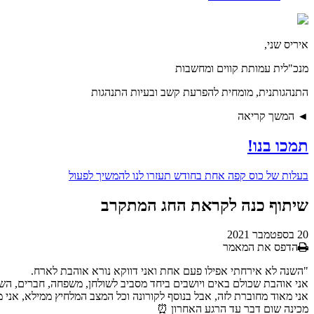
איריס שני,
מנכ"לית עמותת קווים ומחשבות
התנהגותנית, מומחית להפרעת קשב ובעיות התנהגות
◄ המשך קריאה
תמכו בנו!
בעלות של
כוס קפה אחת בחודש
תעזרו לנו להמשיך לפעול
שיתוף כנה לקראת החג המתקרב
20 בספטמבר 2021
הדפס את המאמר
"השנה לא אירחתי אפילו פעם אחת ואני דווקא נורא אוהבת לארח.
אני אוהבת שכולם באים ויושבים ביחד מסביב לשולחן, משפחה, חברים, הש
אני מאוד מחוברת לזה, אבל בנוסף לקורונה וכל המצב המלחיץ ממילא, אני
מכינה שום דבר עד הרגע האחרון ⏰