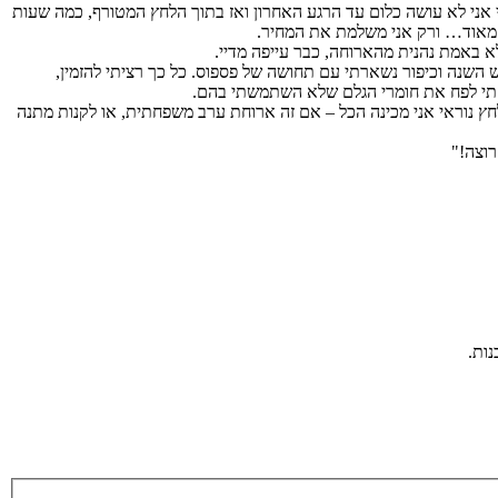
 אני לא עושה כלום עד הרגע האחרון ואז בתוך הלחץ המטורף, כמה שעות
ה מאוד… ורק אני משלמת את המחיר.
לא באמת נהנית מהארוחה, כבר עייפה מדיי.
ש השנה וכיפור נשארתי עם תחושה של פספוס. כל כך רציתי להזמין,
זרקתי לפח את חומרי הגלם שלא השתמשתי בהם.
יודעת שכל הנושא הזה משפיע עליי לא רק בחגים, אלא גם ביומיום. אני לא מצליחה להוציא לפועל המון דברים עד לדקה ה-90 ואז בלחץ נוראי אני מכינה הכל – אם זה ארוחת ערב משפחתית, או לקנות מתנה
רוצה!"