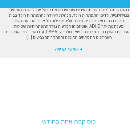
במפגש מנכ”לית העמותה איריס שני אירחה את פרופ' יעל לייטנר, מומחית
בנוירולוגיית ילדים והתפתחות הילד, מנהלת היחידה להתפתחות הילד בבית
חולים דנה-דואק לילדים, בית החולים איכילוב תל אביב. הפרעת קשב
ופעלתנות יתר ADHD ואוטיזם הן הפרעות נוירו־התפתחותיות שכיחות
ומוגדרות באופן נפרד מבחינה רפואית ולפי ה־ DSM5. עם זאת, בשני העשורים
האחרונים מתפתחים התובנה והמחקר המצביעים […]
◄ המשך קריאה
תמכו בנו!
בעלות של
כוס קפה אחת בחודש
תעזרו לנו להמשיך לפעול