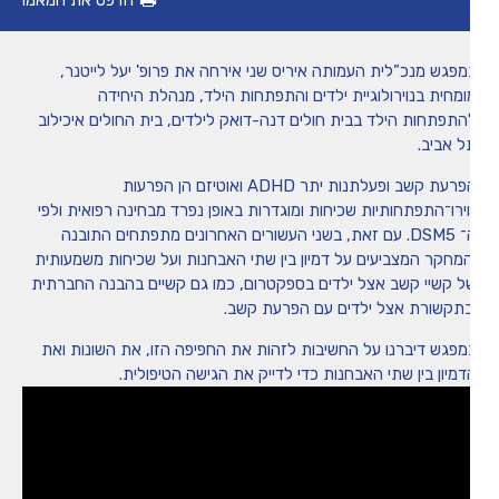
הדפס את המאמר
מיומנה של איריס שני
מפגש מנכ”לית העמותה איריס שני אירחה את פרופ' יעל לייטנר,
ומחית בנוירולוגיית ילדים והתפתחות הילד, מנהלת היחידה
טיפים
התפתחות הילד בבית חולים דנה-דואק לילדים, בית החולים איכילוב
ל אביב.
משחקים ופעילויות
הפרעת קשב ופעלתנות יתר ADHD ואוטיזם הן הפרעות
וירו־התפתחותיות שכיחות ומוגדרות באופן נפרד מבחינה רפואית ולפי
ה־ DSM5. עם זאת, בשני העשורים האחרונים מתפתחים התובנה
הכה את המומחה
המחקר המצביעים על דמיון בין שתי האבחנות ועל שכיחות משמעותית
ל קשיי קשב אצל ילדים בספקטרום, כמו גם קשיים בהבנה החברתית
בתקשורת אצל ילדים עם הפרעת קשב.
מפגש דיברנו על החשיבות לזהות את החפיפה הזו, את השונות ואת
דמיון בין שתי האבחנות כדי לדייק את הגישה הטיפולית.