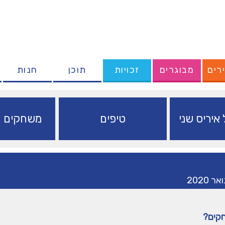
רים
מבוגרים
זכויות
תוכן
חנות
איריס שני
טיפים
משחקים ופ
קים?