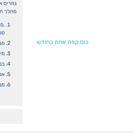
גוזרים א
בנו!
מהלך ה
.מ
בעלות של
סט – 3 קלפים שבהם כל
כוס קפה אחת בחודש
מניח
תעזרו לנו להמשיך
מי
לפעול
במק
אם ל
מנ