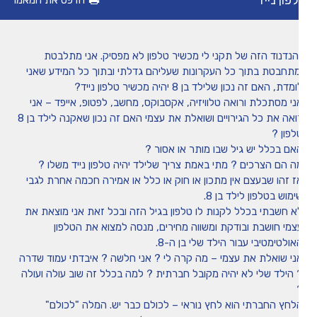
פון נייד
הדפס את המאמר
מיומנה של איריס שני
הנדנוד הזה של תקני לי מכשיר טלפון לא מפסיק. אני מתלבטת
טיפים
מתחבטת בתוך כל העקרונות שעליהם גדלתי ובתוך כל המידע שאני
מדת, האם זה נכון שלילד בן 8 יהיה מכשיר טלפון נייד?
ני מסתכלת ורואה טלוויזיה, אקסבוקס, מחשב, לפטופ, אייפד – אני
משחקים ופעילויות
רואה את כל הגירויים ושואלת את עצמי האם זה נכון שאקנה לילד בן 8
לפון ?
אם בכלל יש גיל שבו מותר או אסור ?
הכה את המומחה
ה הם הצרכים ? מתי באמת צריך שלילד יהיה טלפון נייד משלו ?
ז זהו שבעצם אין מתכון או חוק או כלל או אמירה חכמה אחרת לגבי
מוש בטלפון לילד בן 8.
א חשבתי בכלל לקנות לו טלפון בגיל הזה ובכל זאת אני מוצאת את
צמי חושבת ובודקת ומשווה מחירים, מנסה למצוא את הטלפון
ולטימטיבי עבור הילד שלי בן ה-8.
ני שואלת את עצמי – מה קרה לי ? אני חלשה ? איבדתי עמוד שדרה
 הילד שלי לא יהיה מקובל חברתית ? למה בכלל זה שוב עולה ועולה
לחץ החברתי הוא לחץ נוראי – לכולם כבר יש. המלה "לכולם"