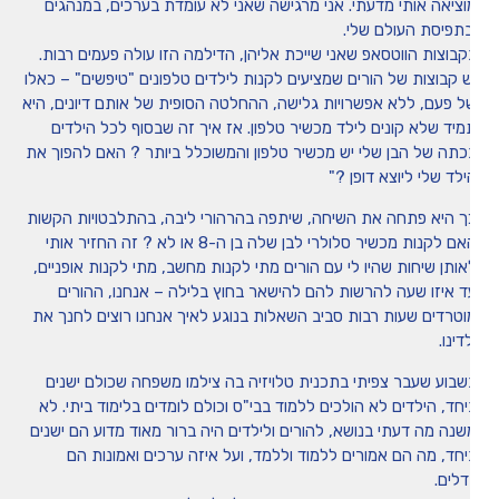
וציאה אותי מדעתי. אני מרגישה שאני לא עומדת בערכים, במנהגים
בתפיסת העולם שלי.
קבוצות הווטסאפ שאני שייכת אליהן, הדילמה הזו עולה פעמים רבות.
ש קבוצות של הורים שמציעים לקנות לילדים טלפונים "טיפשים" – כאלו
ל פעם, ללא אפשרויות גלישה, ההחלטה הסופית של אותם דיונים, היא
מיד שלא קונים לילד מכשיר טלפון. אז איך זה שבסוף לכל הילדים
כתה של הבן שלי יש מכשיר טלפון והמשוכלל ביותר ? האם להפוך את
ילד שלי ליוצא דופן ?"
ך היא פתחה את השיחה, שיתפה בהרהורי ליבה, בהתלבטויות הקשות
האם לקנות מכשיר סלולרי לבן שלה בן ה-8 או לא ? זה החזיר אותי
אותן שיחות שהיו לי עם הורים מתי לקנות מחשב, מתי לקנות אופניים,
ד איזו שעה להרשות להם להישאר בחוץ בלילה – אנחנו, ההורים
וטרדים שעות רבות סביב השאלות בנוגע לאיך אנחנו רוצים לחנך את
דינו.
שבוע שעבר צפיתי בתכנית טלויזיה בה צילמו משפחה שכולם ישנים
יחד, הילדים לא הולכים ללמוד בבי"ס וכולם לומדים בלימוד ביתי. לא
שנה מה דעתי בנושא, להורים ולילדים היה ברור מאוד מדוע הם ישנים
יחד, מה הם אמורים ללמוד וללמד, ועל איזה ערכים ואמונות הם
דלים.