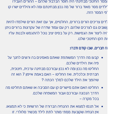
מסר החינוכי מבחינתי היה חוסר הבלבול שלהם – ההורים העבירו
ילדים מסר מאוד ברור של מה נכון מבחינתם ומה לא והילדים ישרו קו
פי המסר הזה.
לדים צריכים הורים ברורים, החלטיים, אך עם זאת הורים שילמדו להיות
שובים גם לצרכים שלהם. רק עם עמוד שדרה של עקרונות ברורים ניתן
היה ליצור את הגמישות. רק על בסיס יציב נוכל להתגמש ולבנות עליו
ת הקו החינוכי שלנו.
ז חברים, שבו קודם ודברו:
קבעו מה הדרך המשותפת שאתם מאמינים בה ורוצים לחנך על
פיה את הילדים שלכם.
החליטו מה נכון ומה לא נכון עבורכם מבחינה ערכית, חינוכית,
חברתית וכלכלית. ואז החליטו – האם באמת אייפון 7 הוא זה
שיהפוך את הילד שלכם למלך הכתה ?
החליטו האם אתם מיישרים קו עם הסביבה או שאתם תחליטו מה
הדרך הנכונה עבורכם ועבור המשפחה שלכם.
בכל מקרה –
אל תנסו למצוא את ההנחיה הברורה של הרשויות כי לא תמצאו.
אין הנחיה שקובעת ממתי מותר לתת לילד מכשיר סלולרי. זו