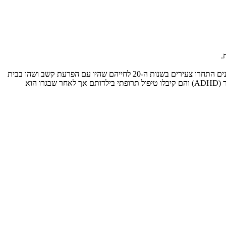
.
המסע שלו בתחום הפרעת קשב ופעלתנות יתר ADHD החל כאשר הוא הגיע לבוסטון באמצע שנות ה-70 והתעניין במרוץ המרתון שנערך בעיר. במרתונים התחרו צעירים בשנות ה-20 לחייהם שהיו עם הפרעת קשב ושהו בבית
חולים בהרווארד בעקבות אבחנות אחרות – דיכאון, התמכרויות, חרדה והתנהגות פרועה. לצעירים אלה הייתה היסטוריה של הפרעת קשב ופעלתנות יתר (ADHD) והם קיבלו טיפול תרופתי בילדותם אך לאחר שבגרו הוא