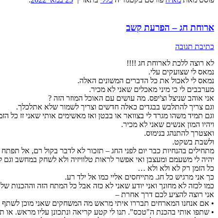
ארוחת חג – הפרעת קשב
כתיבת תגובה
לא רוצה ללכת לארוחת חג !!!!
נמאס לי שצועקים עלי.
נמאס לי לאכול את כל הדברים המשונים האלה.
מערבבים לי כי מיני מאכלים שאני לא מכיר.
אני אוהב שניצל וצ'יפס. מה עושים עם האוכל המוזר הזה ?
וגם צריך להתלבש בבגדים כאלה חדשים וצריך לשמור שלא אתלכלך.
וגם תמיד משהו מגרד לי בצוואר או בבטן ואז מאשימים אותי שאני זז כל הזמן
ויהיו המון אנשים שאני לא מכיר.
ואצטרך להתנהג בנימוס.
ולשבת בשקט.
מתחילים בהנחיות כבר יום לפני החג – תזכור לא לדבר בקול רם, אל תפת
יהיה לי משעמם ומעצבן ואי אפשר לראות טלוויזיה ולא לשחק במחשב וגם 
כל הזמן רק לא ולא ולא …
כך אני מרגיש כל חג. מתייחסים אליי כמו אל ילד רע.
כמו לכזה לא מחונך ואני יודע שאני לא כזה אבל כל המתח הזה וההכנות ש
אני רוצה להציע לכם דרך אחרת –
• אם אנחנו המארחים תבררו איתי מראש מה המשחקים שאני מוכן לשתף וא
• שתפו אותי בהכנת ה"טכס". תנו לי קטע קריאה ונתכונן עליו מראש. או תנו