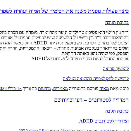
כיצד פעילות גופנית משנה את הכימיה של המוח ועוזרת לשפר קש
כתיבת תגובה
ד"ר ג'ון רייטי הוא פסיכיאטר ילדים ונוער מהרווארד, מומחה עם הכרה בינ
בהרצאתו דיבר ד"ר ג'ון רייטי על ההשפעה שיש לפעילות גופנית על אזורים שונ
הופסק, כפי שהיה נהוג באותה התקופה.
אז הוא התחיל להיות מודע במיוחד לחשיבות של ADHD.
להמשך קריאה
לרכישת לינק לצפייה בהרצאה המלאה
פוסט
מאת
מאיה
פורסם בקטגוריה
מאמרים
,
מודעות
בתאריך
13 ביולי 2022
המדריך לסטודנטים – דעו זכויותיכם
כתיבת תגובה
המדריך לסטודנטים ADHD
פוסט
מאת
מאיה
פורסם בקטגוריה
כללי
בתאריך
25 במאי 2022
.