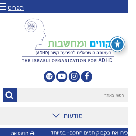
תפריט
מודעות
מאמרים
ירו את בקבוק המים החכם- במיוחד
הדפס את