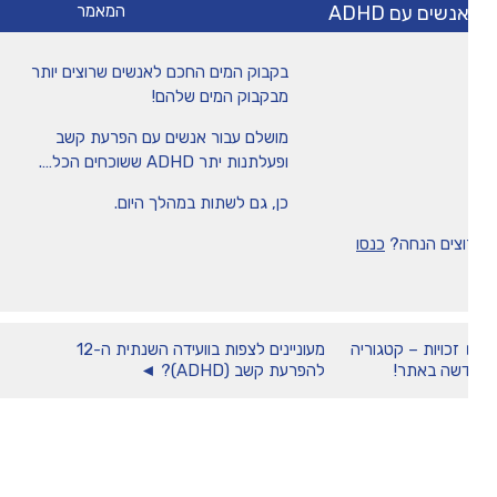
נשים עם ADHD
המאמר
מיומנה של איריס שני
בקבוק המים החכם לאנשים שרוצים יותר
מבקבוק המים שלהם!
טיפים
מושלם עבור אנשים עם הפרעת קשב
ופעלתנות יתר ADHD ששוכחים הכל….
משחקים ופעילויות
כן, גם לשתות במהלך היום.
הכה את המומחה
וצים הנחה?
כנסו
זכויות – קטגוריה
מעוניינים לצפות בוועידה השנתית ה-12
שה באתר!
להפרעת קשב (ADHD)? ◄
תמכו בנו!