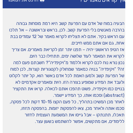
יך קוראים מאמרים ?
הדפס את המאמר
מיומנה של איריס שני
הבעיה במוח של אדם עם הפרעת קשב היא רמת מוסחות גבוהה
טיפים
בהרבה מאנשים בלי הפרעת קשב. לכן, בראש ובראשונה – אל תלכו
עם הראש בקיר. אתם לא תצליחו לקרוא מאמר של 12 עמודים בבת
אחת, גם אם אתם ממש חייבים.
משחקים ופעילויות
אז הטיפ הראשוני יהיה – תפנו יותר זמן לקריאת מאמרים. אם צריך
לקרוא את המאמר לעוד שלושה ימים, תתחילו כבר היום.
נכון נורא נוח לכם לקרוא וללמוד מ"ויקיפדיה"? חשבתם פעם למה
הכה את המומחה
זה? "ויקיפדיה" בנויה כמאמר שמחולק לקטגוריות קצרות, לכן למוח
של הפרעת קשב ולמען האמת לכל אדם באשר הוא, קל יותר לקלוט
ולעבד את המידע שמופיע בצורה הזו. היות ומאמרים אקדמיים לא
בנויים כמו ויקיפדיה, פשוט תהפכו אותם לכאלה. קראו את התקציר
(abstract) וסכמו אותו, כך המידע יישמר.
לאחר מכן המשיכו בתהליך, כל פעם הקצו 10-15 דקות לכל פסקה,
סכמו אותה ולאחר מכן, צאו להפסקות יזומות. בהפסקה תזוזו,
תאכלו, תתנתקו – אבל גייסו את המשמעת העצמית לחזור
ללימודים, אם מתקשים, אפשר להשתמש בשעון עצר.