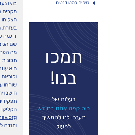
טיפים לסטודנטים
בואו נע
מקרים ב
הצליחו ל
בעזרת הכ
דוגמה ל
שם הגיבו
תמכו
מה הפרי
תכונות ה
היא עוז
בנו!
וקוראת א
שוחחו ע
חישבו י
בעלות של
תפקידינו
כוס קפה אחת בחודש
הקליקו 
תעזרו לנו להמשיך
ww.keshev.org
ותודה לאור
לפעול