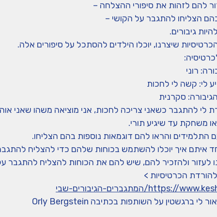
זור להם לזהות את סיפורי ההצלחה –
הם הצליחו להתגבר על הקושי –
היות גיבורים.
רטיסיות שיצרנו, יוכלו הילדים להסתכל על סיפורים אלה.
כרטיסיה:
רה: רוני
ע לי: קשה לי לחכות
גיבורה: סקרנית
רת לי להתגבר כשאני צריכה לחכות, אני מוציאה משהו שאני או
ו משחקת עד שיגיע תורי.
ם התלמידים והראו להם דוגמאות נוספות בהם הצליחו.
חד איתם איך יוכלו להשתמש בכוחות שלהם כדי להצליח להתגבר
 לעזור ולהזכיר להם, שיש להם את הכוחות להצליח להתגבר על ה
להורדת הכרטיסיות >
https://w/המתגברים-הגיבורים-שבי
 לי ברגשטין על השותפות בכתיבה Orly Bergstein