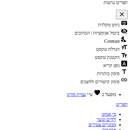
תפריט נגישות
close
פתיחה
keyboard
ניווט מקלדת
וסגירה
של
visibility_off
ביטול אנימציות / הבהובים
תפריט
nights_stay
הנגישות
Contrast
format_size
הגדלת טקסט
text_fields
הקטנת טקסט
font_download
גופן קריא
title
סימון כותרות
link
סימון קישורים ולחצנים
אהבה
favorite
מופעל ב
ע״י
עמית מורנו
תפריט
מי אנחנו
ילדים ונוער
מבוגרים צעירים
מבוגרים