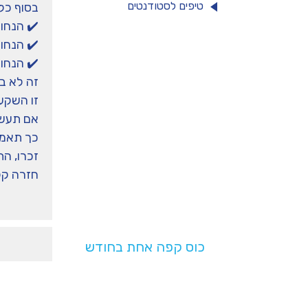
טיפים לסטודנטים
בסוף כל 
✔️ הנחו
✔️ הנחו 
✔️ הנחו 
זה לא בז
זו השקעת
תמכו
אם תעשו
כך תאמנ
זכרו, הת
בנו!
חזרה קל
בעלות של
כוס קפה אחת בחודש
תעזרו לנו להמשיך
לפעול