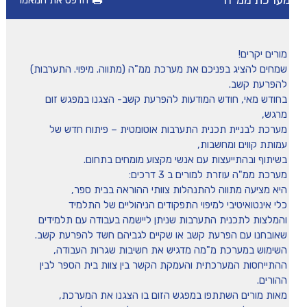
ערכת ממ"ה
הדפס את המאמר
מיומנה של איריס שני
מורים יקרים!
טיפים
שמחים להציג בפניכם את מערכת ממ"ה (מתווה. מיפוי. התערבות)
להפרעת קשב.
בחודש מאי, חודש המודעות להפרעת קשב- הצגנו במפגש זום
משחקים ופעילויות
מרגש,
מערכת לבניית תכנית התערבות אוטומטית – פיתוח חדש של
עמותת קווים ומחשבות,
הכה את המומחה
בשיתוף ובהתייעצות עם אנשי מקצוע מומחים בתחום.
מערכת ממ"ה עוזרת למורים ב 3 דרכים:
היא מציעה מתווה להתנהלות צוותי ההוראה בבית ספר,
כלי אינטואיטיבי למיפוי התפקודים הניהוליים של התלמיד
והמלצות לתכנית התערבות שניתן ליישמה בעבודה עם תלמידים
שאובחנו עם הפרעת קשב או שקיים לגביהם חשד להפרעת קשב.
השימוש במערכת מ"מה מדגיש את חשיבות שגרות העבודה,
ההתייחסות המערכתית והעמקת הקשר בין צוות בית הספר לבין
ההורים.
מאות מורים השתתפו במפגש הזום בו הצגנו את המערכת,