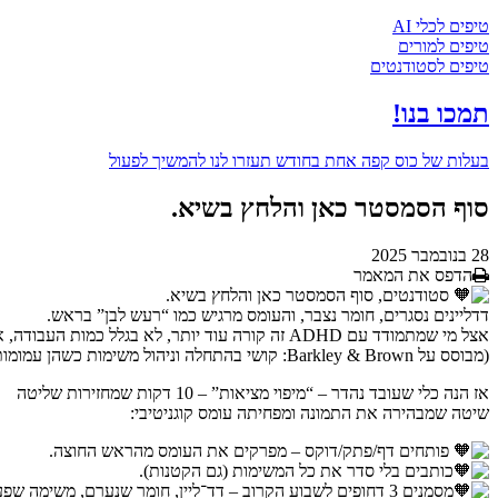
טיפים לכלי AI
טיפים למורים
טיפים לסטודנטים
תמכו בנו!
בעלות של
כוס קפה אחת בחודש
תעזרו לנו להמשיך לפעול
סוף הסמסטר כאן והלחץ בשיא.
28 בנובמבר 2025
הדפס את המאמר
סטודנטים, סוף הסמסטר כאן והלחץ בשיא.
דדליינים נסגרים, חומר נצבר, והעומס מרגיש כמו “רעש לבן” בראש.
אצל מי שמתמודד עם ADHD זה קורה עוד יותר, לא בגלל כמות העבודה, אלא בגלל חוסר הבהירות.
(מבוסס על Barkley & Brown: קושי בהתחלה וניהול משימות כשהן עמומות.)
אז הנה כלי שעובד נהדר – “מיפוי מציאות” – 10 דקות שמחזירות שליטה
שיטה שמבהירה את התמונה ומפחיתה עומס קוגניטיבי:
פותחים דף/פתק/דוקס – מפרקים את העומס מהראש החוצה.
כותבים בלי סדר את כל המשימות (גם הקטנות).
מסמנים 3 דחופים לשבוע הקרוב – דד־ליין, חומר שנערם, משימה שפער עלול להחמיר.